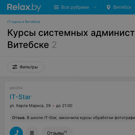
Все рубрики
Витебск
IT-курсы в Витебске
Курсы системных админист
Витебске
2
Фильтры
ШКОЛА
IT-Star
ул. Карла Маркса, 29
до 21:00
Отзыв
.
В школе IT-Star, закончила курсы обработки фотографии. Данный курс помог изучить мне изучить графический редактор Adobe Photoshop. Преподаватель, все доступно рассказывала и на практике мы отработали все темы. Я давно хотела научится работа
11
Отзывы