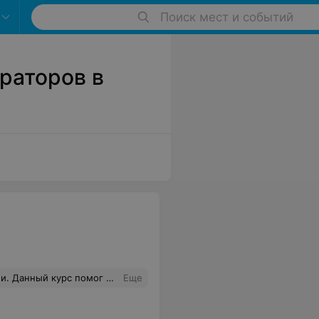
Поиск мест и событий
раторов в
ть в графическом редакторе Adobe Photoshop, и благодаря школе IT-Star, я это смогла сделать. Спасибо
Еще