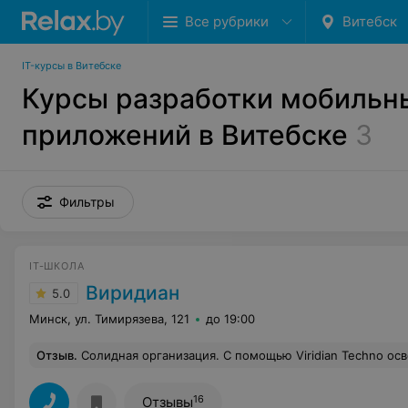
Все рубрики
Витебск
IT-курсы в Витебске
Курсы разработки мобильн
приложений в Витебске
3
Фильтры
IT-ШКОЛА
Виридиан
5.0
Минск, ул. Тимирязева, 121
до 19:00
Отзыв
.
Солидная организация. С помощью Viridian Techno освоила новую специальность по работе с нейросетями. В короткий срок, за небольшую оплату с гибким графиком обучения прошла курс. На данный момент, уже полгода после обучения, я работаю по новой и перспективной специальности с нейросетями. И по
16
Отзывы