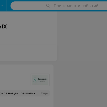
Поиск мест и событий
ых
лучаю зарплату, которая в два раза выше моей предыдущей. Так что компании Viridian Techno выражаю искреннюю благодарность
Еще