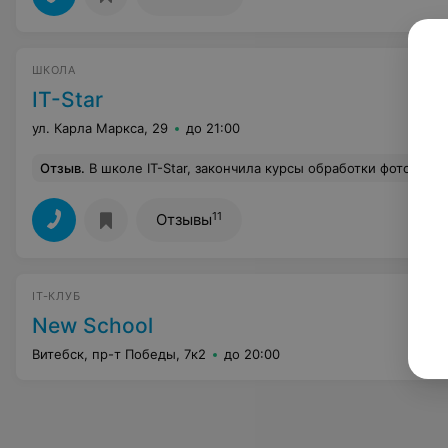
ШКОЛА
IT-Star
ул. Карла Маркса, 29
до 21:00
Отзыв
.
В школе IT-Star, закончила курсы обработки фотографии. Данный курс помог изучить мне изучить графический редактор Adobe Photoshop. Преподаватель, все доступно рассказывала и на практике мы отработали все темы. Я давно хотела научится работа
11
Отзывы
IT-КЛУБ
New School
Витебск, пр-т Победы, 7к2
до 20:00