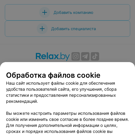
Добавить компанию
Добавить специалиста
О проекте
Новости проекта
Размещение рекламы
Обработка файлов cookie
Вакансии
Публичный договор
Способы оплаты
Публичный договор по использованию сервиса
Наш сайт использует файлы cookie для обеспечения
«Афиша»
удобства пользователей сайта, его улучшения, сбора
статистики и предоставления персонализированных
Пользовательское соглашение
рекомендаций.
Написать в поддержку
Вы можете настроить параметры использования файлов
Связаться по вопросам сотрудничества
cookie или изменить свое согласие в более позднее время.
Написать руководителю relax.by
Для получения дополнительной информации о целях,
Персональные настройки cookie
сроках и порядке использования файлов cookie вы