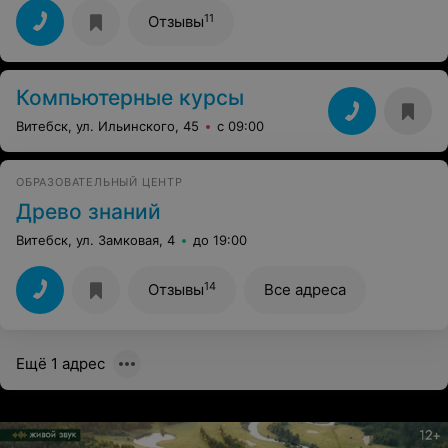
Преподаватель, все доступно рассказывала и на
практике мы отработали все темы. Я давно хотела
11
Отзывы
научится работать в графическом редакторе Adobe
Photoshop, и благодаря школе IT-Star, я это смогла
сделать. Спасибо
Компьютерные курсы
Витебск, ул. Ильинского, 45
с 09:00
ОБРАЗОВАТЕЛЬНЫЙ ЦЕНТР
Древо знаний
Витебск, ул. Замковая, 4
до 19:00
14
Отзывы
Все адреса
Ещё 1 адрес