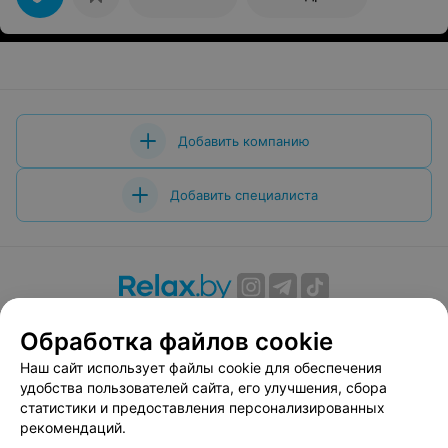
Добавить компанию
Добавить специалиста
О проекте
Новости проекта
Размещение рекламы
Обработка файлов cookie
Вакансии
Публичный договор
Способы оплаты
Наш сайт использует файлы cookie для обеспечения
Публичный договор по использованию сервиса
удобства пользователей сайта, его улучшения, сбора
«Афиша»
статистики и предоставления персонализированных
Пользовательское соглашение
рекомендаций.