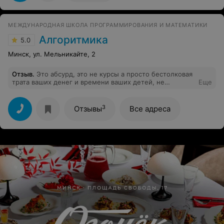
МЕЖДУНАРОДНАЯ ШКОЛА ПРОГРАММИРОВАНИЯ И МАТЕМАТИКИ
Алгоритмика
5.0
Минск, ул. Мельникайте, 2
Отзыв
.
Это абсурд, это не курсы а просто бестолковая
трата ваших денег и времени ваших детей, не
Еще
ведитесь. Поют красиво а по факту пустое. То, что они
дают за 64 а.ч. В течении года ребенок спокойно
освоит за 6-7 в течении двух трех недель. Я в шоке
3
Отзывы
Все адреса
мне бы на их месте стыдно было бы звать родителей и
показывать чем их дети год занимались. В общем не
советую!!!