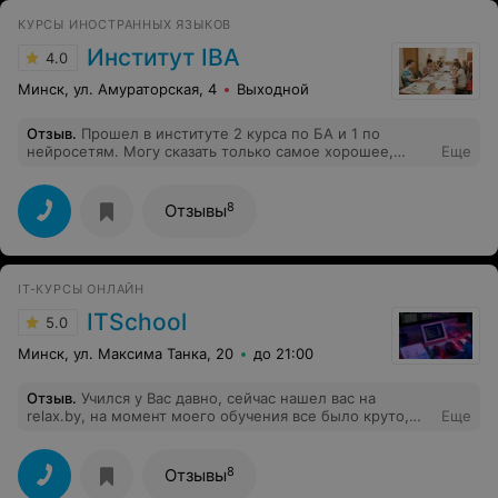
КУРСЫ ИНОСТРАННЫХ ЯЗЫКОВ
Институт IBA
4.0
Минск, ул. Амураторская, 4
Выходной
Отзыв
.
Прошел в институте 2 курса по БА и 1 по
нейросетям. Могу сказать только самое хорошее,
Еще
преподаватели отличные, знающие свое дело и с
очень большим опытом. Информация подается
максимально понятно. Очень большой плюс - это
8
Отзывы
количество литературы и методичек, естественно всё
остается вам. Планирую в ближайшее время пройти
курсы по английскому языку.
IT-КУРСЫ ОНЛАЙН
ITSchool
5.0
Минск, ул. Максима Танка, 20
до 21:00
Отзыв
.
Учился у Вас давно, сейчас нашел вас на
relax.by, на момент моего обучения все было круто,
Еще
полученные знания в будущем помогли найти работу
по изученному языку
8
Отзывы