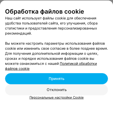
Компьютерные курсы возле метро Площадь
Обработка файлов cookie
Якуба Коласа в Минске
Наш сайт использует файлы cookie для обеспечения
удобства пользователей сайта, его улучшения, сбора
Компьютерные курсы возле метро Пролетарская
статистики и предоставления персонализированных
в Минске
рекомендаций.
Вы можете настроить параметры использования файлов
cookie или изменить свое согласие в более позднее время.
Для получения дополнительной информации о целях,
сроках и порядке использования файлов cookie вы
можете ознакомиться с нашей
Политикой обработки
Добавить компанию
файлов cookie
Добавить специалиста
Принять
Отклонить
Персональные настройки Cookie
О проекте
Новости проекта
Размещение рекламы