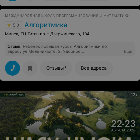
ни разу не доплачивали. Да есть каникулы, которые
образуются за счёт этих 5 х занятий. Все честно.
МЕЖДУНАРОДНАЯ ШКОЛА ПРОГРАММИРОВАНИЯ И МАТЕМАТИКИ
Алгоритмика
5.0
Минск, ТЦ Титан пр-т Дзержинского, 104
Отзыв
.
Ребёнок посещал курсы Алгоритмики по
адресу ул Мельникайте, 2. Удобное
Еще
месторасположение в центре города. Очень
интересно проходили занятия. У нас был лучший
преподаватель Алексей . Уроки проходили весело,
3
Отзывы
Все адреса
продуктивно и интересно. Ребёнок всегда ждал
следующего занятия. Надеемся ещё попасть на курс к
этому педагогу. Рекомендуем от души