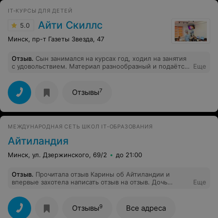
IT-КУРСЫ ДЛЯ ДЕТЕЙ
Айти Скиллс
5.0
Минск, пр-т Газеты Звезда, 47
Отзыв
.
Сын занимался на курсах год, ходил на занятия
с удовольствием. Материал разнообразный и подаётся
Еще
в доступной форме. В планах сына продолжить занятия
и в следующем учебном году! Спасибо организаторам
и преподавателям за вклад в детей!)
7
Отзывы
МЕЖДУНАРОДНАЯ СЕТЬ ШКОЛ IT‑ОБРАЗОВАНИЯ
Айтиландия
Минск, ул. Дзержинского, 69/2
до 21:00
Отзыв
.
Прочитала отзыв Карины об Айтиландии и
впервые захотела написать отзыв на отзыв. Дочь
Еще
занимается уже 2 года. Внимательный коллектив,
хорошая группа 7 чел., занятия по разным предметам,
что не даёт заскучать. Оплата понятна и прозрачна. В
9
Отзывы
Все адреса
абонемент входит 4 занятия, и если в месяце 5 занятий