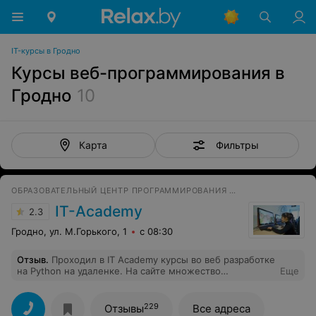
IT-курсы в Гродно
Курсы веб-программирования в
Гродно
10
Фильтры
Карта
ОБРАЗОВАТЕЛЬНЫЙ ЦЕНТР ПРОГРАММИРОВАНИЯ И ВЫСОКИХ ТЕХНОЛОГИЙ
IT-Academy
2.3
Гродно, ул. М.Горького, 1
с 08:30
Отзыв
.
Проходил в IT Academy курсы во веб разработке
на Python на удаленке. На сайте множество
Еще
предложений на любой вкус и цвет, от курса до
удаленки или очного обучения. Организация процесса
на высоком уровне, все чётко, лаконично и доступно.
229
Отзывы
Все адреса