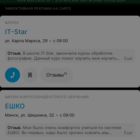
ЭФФЕКТИВНАЯ РЕКЛАМА НА САЙТЕ
ШКОЛА
IT-Star
ул. Карла Маркса, 29
с 09:00
Отзыв
.
В школе IT-Star, закончила курсы обработки
фотографии. Данный курс помог изучить мне изучить
Еще
графический редактор Adobe Photoshop.
Преподаватель, все доступно рассказывала и на
практике мы отработали все темы. Я давно хотела
11
Отзывы
научится работать в графическом редакторе Adobe
Photoshop, и благодаря школе IT-Star, я это смогла
сделать. Спасибо
ШКОЛА КОРРЕСПОНДЕНТСКОГО ОБУЧЕНИЯ
ЕШКО
Минск, ул. Шишкина, 32
с 09:00
Отзыв
.
Мне было очень комфортно учиться по системе
ЕШКО. Во-первых, надо было срочно освоить азы
Еще
польского и времени ждать "когда группа соберется" у