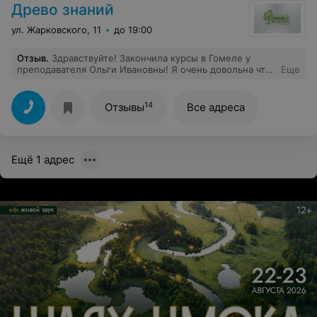
Древо знаний
ул. Жарковского, 11
до 19:00
Отзыв
.
Здравствуйте! Закончила курсы в Гомеле у
преподавателя Ольги Ивановны! Я очень довольна что
Еще
попала именно к ней! Внимательная была ко всем
обучающимся. Профессионал своего дела! Она нас
многому научила. И огромное ей за это спасибо!
14
Отзывы
Все адреса
Ещё 1 адрес