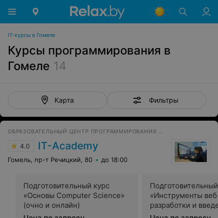
IT-курсы в Гомеле
Курсы программирования в
Гомеле
14
Фильтры
Карта
ОБРАЗОВАТЕЛЬНЫЙ ЦЕНТР ПРОГРАММИРОВАНИЯ И ВЫСОКИХ ТЕХНОЛОГИЙ
IT-Academy
4.0
Гомель, пр-т Речицкий, 80
до 18:00
Подготовительный курс
Подготовительный
«Основы Computer Science»
«Инструменты веб
(очно и онлайн)
разработки и введ
Node.js» (очно и о
Цена по запросу
Цена по запросу