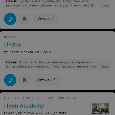
Отзыв
.
Курсы самые лучшие, что есть) Начинала
проходить в разных школах, то вода, то ни о чем. В
Еще
Профессиональном бухгалтере все, что пообещали, то
и дали) Все доступно, разжёвывая. Татьяна Ивановна
большая умничка. Отчётность заполнили всю. Дали
2
Отзывы
практику на 1С и в 7.7 и 8.2, при чем без доплат) Я
реально работаю после этих курсов.
ШКОЛА
IT-Star
ул. Карла Маркса, 29
до 21:00
Отзыв
.
В школе IT-Star, закончила курсы обработки
фотографии. Данный курс помог изучить мне изучить
Еще
графический редактор Adobe Photoshop.
Преподаватель, все доступно рассказывала и на
практике мы отработали все темы. Я давно хотела
11
Отзывы
научится работать в графическом редакторе Adobe
Photoshop, и благодаря школе IT-Star, я это смогла
сделать. Спасибо
IT-ОБРАЗОВАНИЕ ДЛЯ ДЕТЕЙ И ПОДРОСТКОВ
ITeen Academy
Гомель, пр-т Речицкий, 80
до 19:00