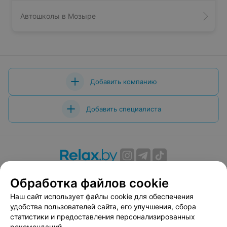
Автошколы в Мозыре
Добавить компанию
Добавить специалиста
О проекте
Новости проекта
Размещение рекламы
Обработка файлов cookie
Вакансии
Публичный договор
Способы оплаты
Наш сайт использует файлы cookie для обеспечения
Публичный договор по использованию сервиса
удобства пользователей сайта, его улучшения, сбора
«Афиша»
статистики и предоставления персонализированных
Пользовательское соглашение
рекомендаций.