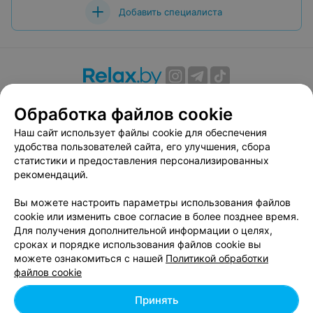
Добавить специалиста
О проекте
Новости проекта
Размещение рекламы
Обработка файлов cookie
Вакансии
Публичный договор
Способы оплаты
Наш сайт использует файлы cookie для обеспечения
Публичный договор по использованию сервиса
удобства пользователей сайта, его улучшения, сбора
«Афиша»
статистики и предоставления персонализированных
Пользовательское соглашение
рекомендаций.
Написать в поддержку
Вы можете настроить параметры использования файлов
Связаться по вопросам сотрудничества
cookie или изменить свое согласие в более позднее время.
Написать руководителю relax.by
Для получения дополнительной информации о целях,
сроках и порядке использования файлов cookie вы
Персональные настройки cookie
можете ознакомиться с нашей
Политикой обработки
Обработка персональных данных
файлов cookie
Принять