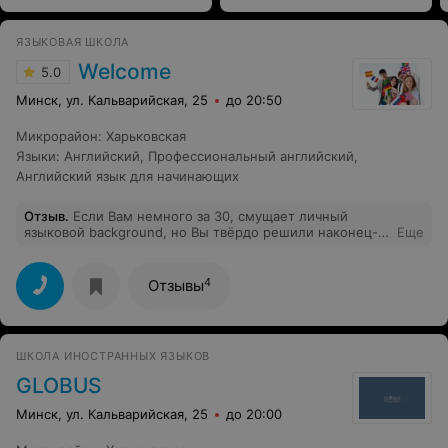
ЯЗЫКОВАЯ ШКОЛА
Welcome
5.0
Минск, ул. Кальварийская, 25
до 20:50
Микрорайон
:
Харьковская
Языки
:
Английский
,
Профессиональный английский
,
Английский язык для начинающих
Отзыв
.
Если Вам немного за 30, смущает личный
языковой background, но Вы твёрдо решили наконец-
Еще
то выучить English language и исполнить свою давнюю
мечту, рекомендую попробовать обучение в языковой
школе “Welcome”. Здесь Вам гарантированы:
4
Отзывы
минимальный удар по самолюбию; доброжелательная
и комфортная атмосфера занятий в минигруппах (такой
формат обучения гораздо интереснее индивидуальных
занятий); эффективная, ступенчатая, хорошо
ШКОЛА ИНОСТРАННЫХ ЯЗЫКОВ
структурированная программа обучения,
ориентированная на людей с разным уровнем
GLOBUS
подготовки; разноплановая подача и закрепление
материала. Домашние задания не отнимают много
Минск, ул. Кальварийская, 25
до 20:00
времени и направлены на хорошее усвоение
материала. Надо понимать, что под лежачий камень