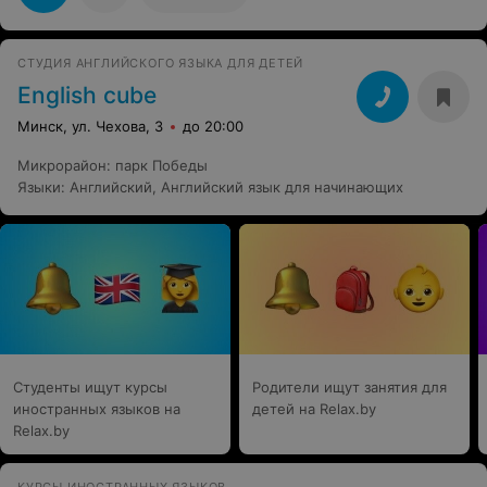
Любой вопрос даже по вашему проекту получит ответ.
Также 90% обучения - примеры и практика.Самая
важная и полноценная теория, без излишеств и
СТУДИЯ АНГЛИЙСКОГО ЯЗЫКА ДЛЯ ДЕТЕЙ
бесполезных, устаревших вещей. В общем и целом -
рекомендую на 200% и крайне советую идти к Юрию.
English cube
P.S Ну и личное старание - всегда главное. Если
будете стараться - выйдете хорошими джунами :)
Минск, ул. Чехова, 3
до 20:00
(конечно и самообучение тоже нужно)
Микрорайон
:
парк Победы
Языки
:
Английский
,
Английский язык для начинающих
Студенты ищут курсы
Родители ищут занятия для
иностранных языков на
детей на Relax.by
Relax.by