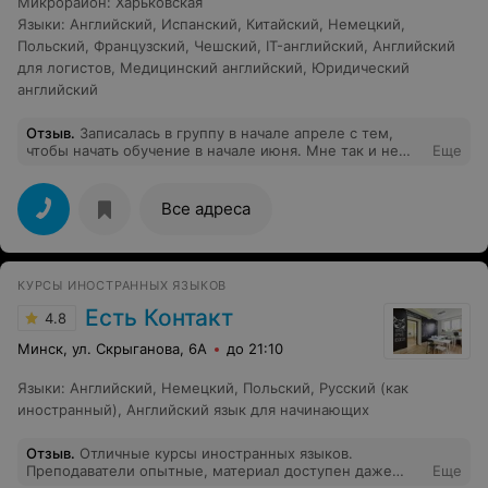
Микрорайон
:
Харьковская
вода не течёт, желательно много заниматься и
Языки
:
Английский
,
Испанский
,
Китайский
,
Немецкий
,
самостоятельно. Но с помощью и под контролем
профессионального педагога ЯШ «Welcome” Татьяны
Польский
,
Французский
,
Чешский
,
IT-английский
,
Английский
это получается легко и с удовольствием (из личного
для логистов
,
Медицинский английский
,
Юридический
опыта)!
английский
Отзыв
.
Записалась в группу в начале апреле с тем,
чтобы начать обучение в начале июня. Мне так и не
Еще
перезвонили, телефоны недоступны. Бизнес по-
белорусски.
Все адреса
КУРСЫ ИНОСТРАННЫХ ЯЗЫКОВ
Есть Контакт
4.8
Минск, ул. Скрыганова, 6А
до 21:10
Языки
:
Английский
,
Немецкий
,
Польский
,
Русский (как
иностранный)
,
Английский язык для начинающих
Отзыв
.
Отличные курсы иностранных языков.
Преподаватели опытные, материал доступен даже
Еще