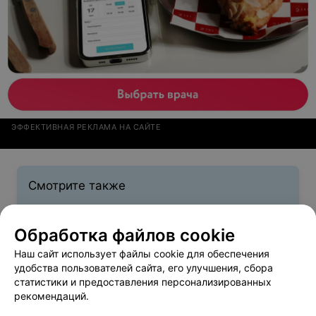
ЭФФЕКТИВНАЯ РЕКЛАМА НА САЙТЕ
Смотрите также
Курсы английского языка у метро Молодежная в
Обработка файлов cookie
Минске
Наш сайт использует файлы cookie для обеспечения
удобства пользователей сайта, его улучшения, сбора
статистики и предоставления персонализированных
Курсы польского языка у метро Молодежная в
рекомендаций.
Минске