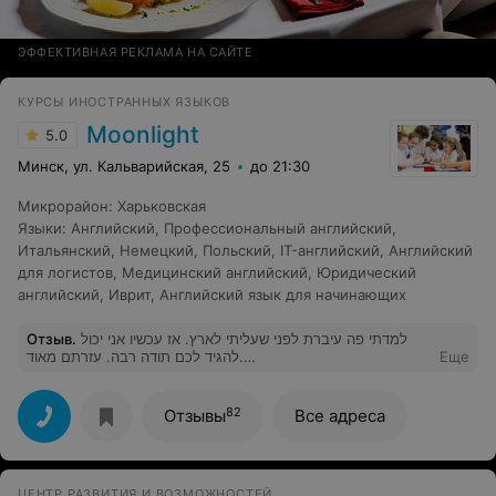
ЭФФЕКТИВНАЯ РЕКЛАМА НА САЙТЕ
КУРСЫ ИНОСТРАННЫХ ЯЗЫКОВ
Moonlight
5.0
Минск, ул. Кальварийская, 25
до 21:30
Микрорайон
:
Харьковская
Языки
:
Английский
,
Профессиональный английский
,
Итальянский
,
Немецкий
,
Польский
,
IT-английский
,
Английский
для логистов
,
Медицинский английский
,
Юридический
английский
,
Иврит
,
Английский язык для начинающих
Отзыв
.
למדתי פה עיברת לפני שעליתי לארץ. אז עכשיו אני יכול
להגיד לכם תודה רבה. עזרתם מאוד.
Еще
________________________________________________ Я учился
здесь до того, как вы иммигрировали в Израиль. Так
что теперь я могу сказать вам большое спасибо. Вы
82
Отзывы
Все адреса
очень помогли.
ЦЕНТР РАЗВИТИЯ И ВОЗМОЖНОСТЕЙ