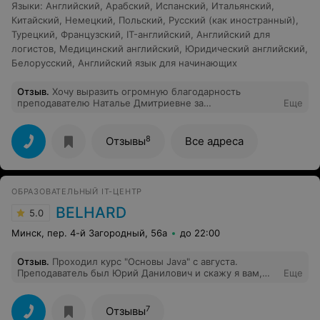
Языки
:
Английский
,
Арабский
,
Испанский
,
Итальянский
,
Китайский
,
Немецкий
,
Польский
,
Русский (как иностранный)
,
Турецкий
,
Французский
,
IT-английский
,
Английский для
логистов
,
Медицинский английский
,
Юридический английский
,
Белорусский
,
Английский язык для начинающих
Отзыв
.
Хочу выразить огромную благодарность
преподавателю Наталье Дмитриевне за
Еще
профессиональный и качественный подход к
обучению! Максимальное внимание к деталям,
моментальная обратная связь, очень доступные
8
Отзывы
Все адреса
разъяснения и фокус на самых важных аспектах в
проходимых темах . Занятия проходят весьма
продуктивно и эффективно. Очень довольна
результатами сына, который уже третий год
ОБРАЗОВАТЕЛЬНЫЙ IT-ЦЕНТР
занимается онлайн в Учебном центре "Новое
образование"! Еще раз огромное спасибо!
BELHARD
5.0
Минск, пер. 4-й Загородный, 56а
до 22:00
Отзыв
.
Проходил курс "Основы Java" c августа.
Преподаватель был Юрий Данилович и скажу я вам,
Еще
что это лучшие курсы, которые есть у нас в стране.
Преподаватель просто замечательный - советую идти
только к нему! Все разжует, на все вопросы ответит, а
7
Отзывы
главное - практик и любит контачить между уроками.