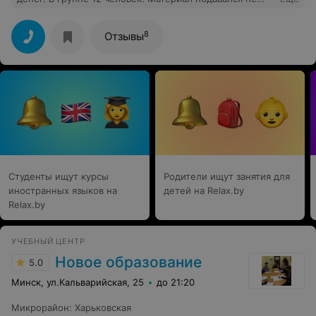
систематизированно. Преподаватель делал ошибки в
произношении иностранных слов и периодически
забывал высылать домашнее задание. За данную
8
Отзывы
сумму можно нанять репетитора на 10-15 занятий,
который даст всю базу и будет отслеживать лично Ваш
прогресс, а не группы в целом.
Студенты ищут курсы
Родители ищут занятия для
иностранных языков на
детей на Relax.by
Relax.by
УЧЕБНЫЙ ЦЕНТР
Новое образование
5.0
Минск, ул.Кальварийская, 25
до 21:20
Микрорайон
:
Харьковская