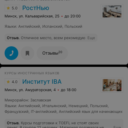
РостНью
5.0
Минск, ул. Кальварийская, 25
до 20:00
Языки
:
Английский
,
Испанский
,
Польский
Отзыв
.
Отличное место, всем рекомедую
Еще
20
Отзывы
КУРСЫ ИНОСТРАННЫХ ЯЗЫКОВ
Институт IBA
4.0
Минск, ул. Амураторская, 4
до 18:00
Микрорайон
:
Заславская
Языки
:
Английский
,
Итальянский
,
Немецкий
,
Польский
,
Французский
,
IT-английский
,
Английский язык для начинающих
Отзыв
.
Курсы подготовки к TOEFL не стоят своих
денег. В группе 12 человек. Материал подавался не
Еще