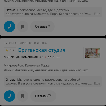
Языки
:
Английский
,
Английский язык для начинающих
Отзыв
.
Прекрасное место, где с детками
действительно занимаются. Первый раз посетили Умку
Еще
в 2013 году, сына раскрепостили, он лучше стал
говорить, подготовка к саду, как интеллектуальная, так
и моральная прекрасная. Надеюсь, что за это время
5
Отзывы
всё стало только лучше))) Через год планирую
посещения и младшего ребенка в Умку)
КУРСЫ АНГЛИЙСКОГО ЯЗЫКА
Британская студия
4.7
Минск, ул. Неманская, 43
до 21:00
Микрорайон
:
Каменная Горка
Языки
:
Английский
,
Английский язык для начинающих
Отзыв
.
Мы очень сильно разочарованы работой
школы. В августе созвонились с менеджером школы,
Еще
что с октября начать заниматься с ребёнком
индивидуально. Все согласовали время, дни обучения.
В итоге в октябре за день пишу что завтра занятие
22
Отзывы
направьте нам информацию, а мне говорят извините,
ищите другую школу мы вам преподавателя не нашли.