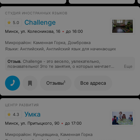
СТУДИЯ ИНОСТРАННЫХ ЯЗЫКОВ
Challenge
5.0
Минск, ул. Колесникова, 16
до 16:00
Микрорайон
:
Каменная Горка
,
Домбровка
Языки
:
Английский
,
Английский язык для начинающих
Отзыв
.
Challenge - это весело, увлекательно,
познавательно! Это те занятия, о которых мечтает
Еще
каждый ребенок! В ненавязчивой и игровой форме
подается серьезный материал, грамматика. Большое
внимание уделяется идеальному произношению
1
Отзывы
Все адреса
звуков, построению фраз. Невозможно не заговорить
на иностранном языке в обществе
единомышленников! Приятно, когда с детками
работают профессионалы своего дела, умеющие найти
ЦЕНТР РАЗВИТИЯ
подход к каждому ребенку и помогающие поверить в
свои силы. А проведение праздничных мероприятий
Умка
4.3
является отличным дополнением к обучению! Я вижу
результат и это самое лучшее доказательство, что
Минск, ул. Притыцкого, 90
до 17:00
выбор сделан правильно! Спасибо Вам!До встречи в
новом учебном году!
Микрорайон
:
Кунцевщина
,
Каменная Горка