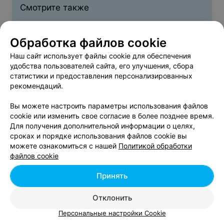
Смотрите также
Курсы английского языка у метро Каменная
Обработка файлов cookie
Горка в Минске
Наш сайт использует файлы cookie для обеспечения
удобства пользователей сайта, его улучшения, сбора
статистики и предоставления персонализированных
Курсы польского языка у метро Каменная Горка
рекомендаций.
в Минске
Вы можете настроить параметры использования файлов
cookie или изменить свое согласие в более позднее время.
Курсы немецкого языка у метро Каменная Горка
Для получения дополнительной информации о целях,
в Минске
сроках и порядке использования файлов cookie вы
можете ознакомиться с нашей
Политикой обработки
файлов cookie
Вам будет интересно
Принять
Курсы иностранных языков возле метро
Отклонить
Кунцевщина в Минске
Персональные настройки Cookie