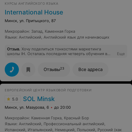
КУРСЫ АНГЛИЙСКОГО ЯЗЫКА
International House
Минск, ул. Притыцкого, 87
Микрорайон
:
Запад
,
Каменная Горка
Языки
:
Английский
,
Английский язык для начинающих
Отзыв
.
Хочу поделиться тонкостями маркетинга
школы IH. Осталась последняя четверть обучения в
Еще
этом году, понятное дело, что вряд ли кто-то уже
бросит и уйдет, когда осталось 2 месяца курсов (с 10
апреля по 31 мая). Поэтому воспользовавшись
23
Отзывы
Все адреса
безвыходностью положения студентов, школа смело и
нагло подняла цену на обучение в последней
четверти. Увидев сумму к оплате, я еле сдержала
эмоции! Цена за два неполных месяца оказалась как за
ЕВРОПЕЙСКИЙ ЦЕНТР ЯЗЫКОВОЙ ПОДГОТОВКИ
все четыре! Это как понимать?! И оплачивайте, иначе
вы будете отчислены! Я понимаю это так: наглость,
SOL Minsk
5.0
недобросовестность и жажда исключительно наживы!
Больше сюда ни ногой и друзьям не посоветую!
Минск, ул. Мазурова, 6
до 20:00
Микрорайон
:
Каменная Горка
,
Красный Бор
Языки
:
Английский
,
Профессиональный английский
,
Испанский
,
Итальянский
,
Немецкий
,
Польский
,
Русский (как