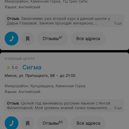
Микрорайон
:
Каменная Горка
,
ТЦ Грин Сити
Языки
:
Английский
Отзыв
.
Заканчиваю уже второй курс в данной школе у
Дарьи Глазовой. Занятия проходят интересно,
Еще
материал подаётся доступно. Ни разу не возникало
желания пропустить занятие, как в университете или
школе)) Рекомендую.
47
Отзывы
Все адреса
УЧЕБНЫЙ ЦЕНТР
Сигма
5.0
Минск, ул. Притыцкого, 88
до 21:00
Микрорайон
:
Кунцевщина
,
Каменная Горка
Языки
:
Английский
Отзыв
.
Целый год занимаюсь русским языком с Ингой
Филипповной. Мой уровень знаний точно повысился.
Еще
Много полезного материала, всегда помогут и на
вопросы ответят, все доступно и понятно. Инга
Филипповна лучшая в своём деле! Рекомендую)
65
Отзывы
Все адреса