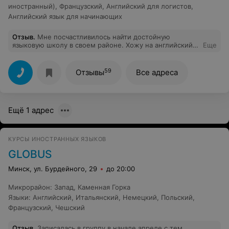
иностранный)
,
Французский
,
Английский для логистов
,
Английский язык для начинающих
Отзыв
.
Мне посчастливилось найти достойную
языковую школу в своем районе. Хожу на английский
Еще
на В2. Для меня важно, чтобы преподаватель был
открыт, уверен в себе, имел ответы на все вопросы и
умел управлять ситуацией. Чтобы занятия шли не по
59
Отзывы
Все адреса
плану, а исходя из особенностей студента, его
запросов, слабых и сильных сторон. На наших занятиях
все так и происходит, поэтому я доволен как слон!
Ещё 1 адрес
КУРСЫ ИНОСТРАННЫХ ЯЗЫКОВ
GLOBUS
Минск, ул. Бурдейного, 29
до 20:00
Микрорайон
:
Запад
,
Каменная Горка
Языки
:
Английский
,
Итальянский
,
Немецкий
,
Польский
,
Французский
,
Чешский
Отзыв
.
Записалась в группу в начале апреле с тем,