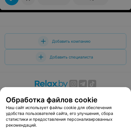
Добавить компанию
Добавить специалиста
О проекте
Новости проекта
Размещение рекламы
Обработка файлов cookie
Вакансии
Публичный договор
Способы оплаты
Наш сайт использует файлы cookie для обеспечения
Публичный договор по использованию сервиса
удобства пользователей сайта, его улучшения, сбора
«Афиша»
статистики и предоставления персонализированных
Пользовательское соглашение
рекомендаций.