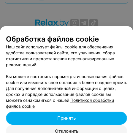
О проекте
Новости проекта
Размещение рекламы
Обработка файлов cookie
Вакансии
Публичный договор
Способы оплаты
Наш сайт использует файлы cookie для обеспечения
Публичный договор по использованию сервиса
удобства пользователей сайта, его улучшения, сбора
«Афиша»
статистики и предоставления персонализированных
Пользовательское соглашение
рекомендаций.
Написать в поддержку
Вы можете настроить параметры использования файлов
Связаться по вопросам сотрудничества
cookie или изменить свое согласие в более позднее время.
Написать руководителю relax.by
Для получения дополнительной информации о целях,
сроках и порядке использования файлов cookie вы
Персональные настройки cookie
можете ознакомиться с нашей
Политикой обработки
Обработка персональных данных
файлов cookie
Принять
© 2026 ООО «Артокс Лаб», УНП 191700409, регистрирующий орган -
Отклонить