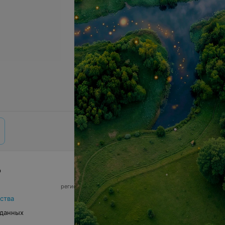
р
© 2026 ООО «Артокс Лаб», УНП 191700409,
регистрирующий орган - Минский горисполком
|
220012, Республика Беларусь, г. Минск,
ства
улица Толбухина, 2, пом. 16 | info@relax.by
 данных