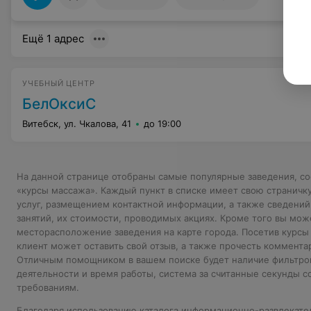
Ещё 1 адрес
УЧЕБНЫЙ ЦЕНТР
БелОксиС
Витебск, ул. Чкалова, 41
до 19:00
На данной странице отобраны самые популярные заведения, с
«курсы массажа». Каждый пункт в списке имеет свою страничк
услуг, размещением контактной информации, а также сведений
занятий, их стоимости, проводимых акциях. Кроме того вы мож
месторасположение заведения на карте города. Посетив курсы
клиент может оставить свой отзыв, а также прочесть коммента
Отличным помощником в вашем поиске будет наличие фильтров,
деятельности и время работы, система за считанные секунды с
требованиям.
Благодаря использованию каталога информационно-развлекатель