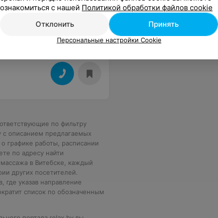
ознакомиться с нашей
Политикой обработки файлов cookie
Отклонить
Принять
Персональные настройки Cookie
оответствующие по фильтру
у с описанием предлагаемых
 о графике работы, расписании
ете по адресу найти
 массажа в Витебске, каждый
рии других посетителей.
 где указав направление
ократит список по обозначенным
ного портала relax.by вы