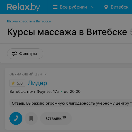
Все рубрики
Витебск
Школы красоты в Витебске
Курсы массажа в Витебске
Фильтры
ОБУЧАЮЩИЙ ЦЕНТР
Лидер
5.0
Витебск, пр-т Фрунзе, 17а
до 20:00
Отзыв
.
Выражаю огромную благодарность учебному центру "Курсы Лидер", а особенно преподавателю. Она замечательный преподаватель, которая излагает информацию в очень доступной и понятной форме. Благодаря курсам бухгалтерского учета, я 
19
Отзывы