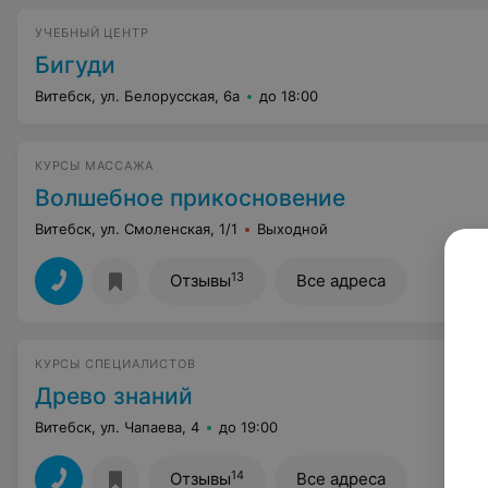
УЧЕБНЫЙ ЦЕНТР
Бигуди
Витебск, ул. Белорусская, 6а
до 18:00
КУРСЫ МАССАЖА
Волшебное прикосновение
Витебск, ул. Смоленская, 1/1
Выходной
13
Отзывы
Все адреса
КУРСЫ СПЕЦИАЛИСТОВ
Древо знаний
Витебск, ул. Чапаева, 4
до 19:00
14
Отзывы
Все адреса