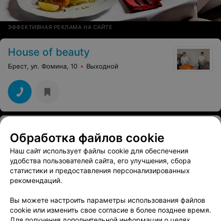
ЭФФЕКТИВНАЯ РЕКЛАМА НА САЙТЕ
House of beauty
Брест, ул. Фомина, 10
Выходной
Тренинговый центр Марты Ивановой
Обработка файлов cookie
Брест, ул. Халтурина, 2/1
Наш сайт использует файлы cookie для обеспечения
удобства пользователей сайта, его улучшения, сбора
статистики и предоставления персонализированных
рекомендаций.
Вы можете настроить параметры использования файлов
cookie или изменить свое согласие в более позднее время.
Для получения дополнительной информации о целях,