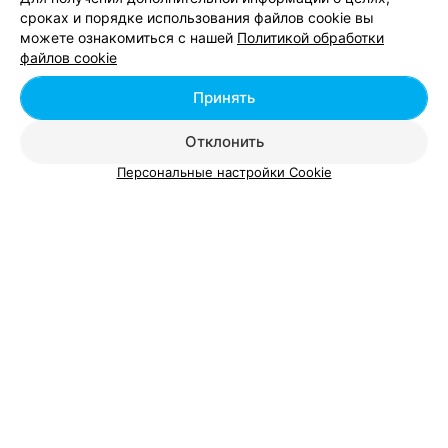
сроках и порядке использования файлов cookie вы
можете ознакомиться с нашей
Политикой обработки
Добавить компанию
файлов cookie
Добавить специалиста
Принять
Отклонить
Персональные настройки Cookie
О проекте
Новости проекта
Размещение рекламы
Вакансии
Публичный договор
Способы оплаты
Публичный договор по использованию сервиса
«Афиша»
Пользовательское соглашение
Написать в поддержку
Связаться по вопросам сотрудничества
Написать руководителю relax.by
Персональные настройки cookie