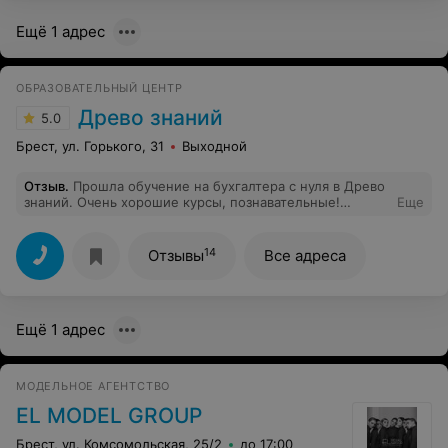
Ещё 1 адрес
ОБРАЗОВАТЕЛЬНЫЙ ЦЕНТР
Древо знаний
5.0
Брест, ул. Горького, 31
Выходной
Отзыв
.
Прошла обучение на бухгалтера с нуля в Древо
знаний. Очень хорошие курсы, познавательные!
Еще
Получила массу знаний и навыков. Очень хороший
преподаватель Ирина Владимировна. Доступно все
объясняет. Рекомендую!
14
Отзывы
Все адреса
Ещё 1 адрес
МОДЕЛЬНОЕ АГЕНТСТВО
EL MODEL GROUP
Брест, ул. Комсомольская, 25/2
до 17:00