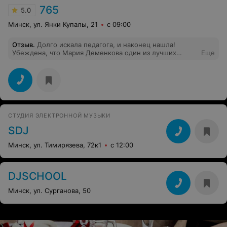
765
5.0
Минск, ул. Янки Купалы, 21
с 09:00
Отзыв
.
Долго искала педагога, и наконец нашла!
Убеждена, что Мария Деменкова один из лучших
Еще
педагогов в Минске. Я быстро осваиваю техники
вокала и занятие проходит в очень приятной
атмосфере. Учитываются все мои пожелания и очень
здорово, что есть возможность выступлений на
концертах.
СТУДИЯ ЭЛЕКТРОННОЙ МУЗЫКИ
SDJ
Минск, ул. Тимирязева, 72к1
с 12:00
DJSCHOOL
Минск, ул. Сурганова, 50