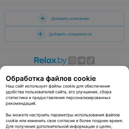
Добавить компанию
Добавить специалиста
О проекте
Новости проекта
Размещение рекламы
Обработка файлов cookie
Вакансии
Публичный договор
Способы оплаты
Публичный договор по использованию сервиса
Наш сайт использует файлы cookie для обеспечения
«Афиша»
удобства пользователей сайта, его улучшения, сбора
статистики и предоставления персонализированных
Пользовательское соглашение
рекомендаций.
Написать в поддержку
Вы можете настроить параметры использования файлов
Связаться по вопросам сотрудничества
cookie или изменить свое согласие в более позднее время.
Написать руководителю relax.by
Для получения дополнительной информации о целях,