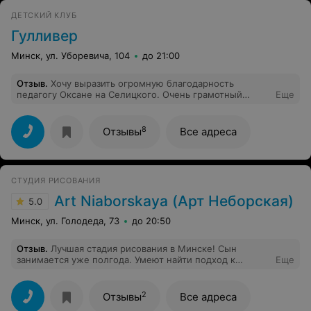
ДЕТСКИЙ КЛУБ
Гулливер
Минск, ул. Уборевича, 104
до 21:00
Отзыв
.
Хочу выразить огромную благодарность
педагогу Оксане на Селицкого. Очень грамотный
Еще
специалист, отличный логопед, маленький ребёнок
чётко и правильно повторяет за ней все слоги и слова,
что не может меня не радовать. Занятия проходят
8
Отзывы
Все адреса
весело, непринуждённо, в дружеской и тёплой
атмосфере. Очень рекомендую этого педагога,
спасибо вам,за ваш труд, Оксана!
СТУДИЯ РИСОВАНИЯ
Art Niaborskaya (Арт Неборская)
5.0
Минск, ул. Голодеда, 73
до 20:50
Отзыв
.
Лучшая стадия рисования в Минске! Сын
занимается уже полгода. Умеют найти подход к
Еще
любому ребенку, каждое занятие разные темы,
постоянно чередуются материалы, максимально
интересно и для детей и для взрослых!
2
Отзывы
Все адреса