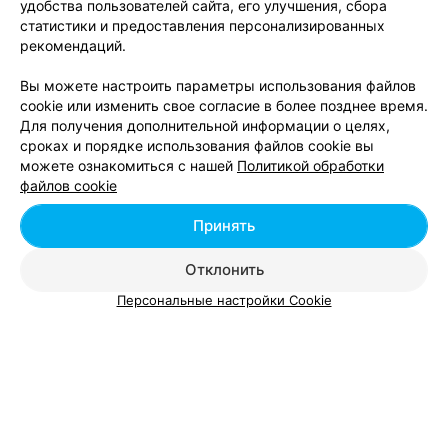
удобства пользователей сайта, его улучшения, сбора
статистики и предоставления персонализированных
ЭФФЕКТИВНАЯ РЕКЛАМА НА САЙТЕ
рекомендаций.
Вы можете настроить параметры использования файлов
cookie или изменить свое согласие в более позднее время.
Для получения дополнительной информации о целях,
сроках и порядке использования файлов cookie вы
Добавить компанию
можете ознакомиться с нашей
Политикой обработки
файлов cookie
Добавить специалиста
Принять
Отклонить
Персональные настройки Cookie
О проекте
Новости проекта
Размещение рекламы
Вакансии
Публичный договор
Способы оплаты
Публичный договор по использованию сервиса
«Афиша»
Пользовательское соглашение