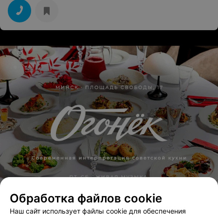
их убрать по причине их полной несъедобности. Но
мы люди не конфликтные, поэтому на вопрос
менеджера, что нам не понравилось, мы с улыбкой
ответили, что это мы не едим. Через 15 - 20 минут нам
все-таки вынесли драники. Блюдо было менее
позорное чем щи, но тоже малосъедобное. Мы не
едим, то, что нм принесли.
Обработка файлов cookie
Наш сайт использует файлы cookie для обеспечения