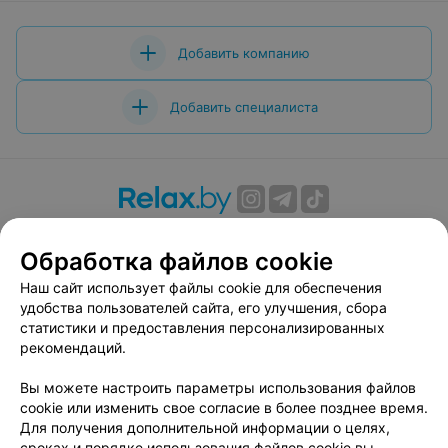
Добавить компанию
Добавить специалиста
О проекте
Новости проекта
Размещение рекламы
Обработка файлов cookie
Вакансии
Публичный договор
Способы оплаты
Публичный договор по использованию сервиса
Наш сайт использует файлы cookie для обеспечения
«Афиша»
удобства пользователей сайта, его улучшения, сбора
статистики и предоставления персонализированных
Пользовательское соглашение
рекомендаций.
Написать в поддержку
Вы можете настроить параметры использования файлов
Связаться по вопросам сотрудничества
cookie или изменить свое согласие в более позднее время.
Написать руководителю relax.by
Для получения дополнительной информации о целях,
Персональные настройки cookie
сроках и порядке использования файлов cookie вы