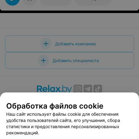
Добавить компанию
Добавить специалиста
О проекте
Новости проекта
Размещение рекламы
Обработка файлов cookie
Вакансии
Публичный договор
Способы оплаты
Наш сайт использует файлы cookie для обеспечения
Публичный договор по использованию сервиса
удобства пользователей сайта, его улучшения, сбора
«Афиша»
статистики и предоставления персонализированных
Пользовательское соглашение
рекомендаций.