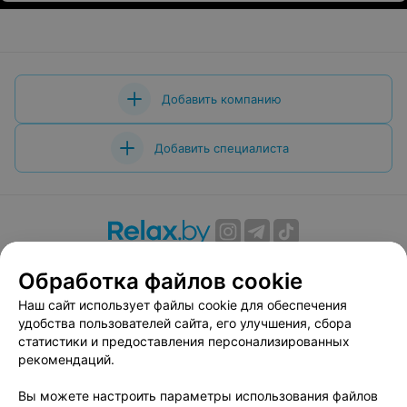
Добавить компанию
Добавить специалиста
О проекте
Новости проекта
Размещение рекламы
Обработка файлов cookie
Вакансии
Публичный договор
Способы оплаты
Наш сайт использует файлы cookie для обеспечения
Публичный договор по использованию сервиса
удобства пользователей сайта, его улучшения, сбора
«Афиша»
статистики и предоставления персонализированных
Пользовательское соглашение
рекомендаций.
Написать в поддержку
Вы можете настроить параметры использования файлов
Связаться по вопросам сотрудничества