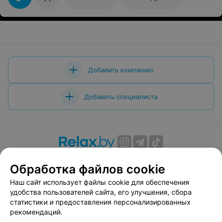
Добавить компанию
Добавить специалиста
О проекте
Новости проекта
Размещение рекламы
Обработка файлов cookie
Вакансии
Публичный договор
Способы оплаты
Наш сайт использует файлы cookie для обеспечения
Публичный договор по использованию сервиса
удобства пользователей сайта, его улучшения, сбора
«Афиша»
статистики и предоставления персонализированных
Пользовательское соглашение
рекомендаций.