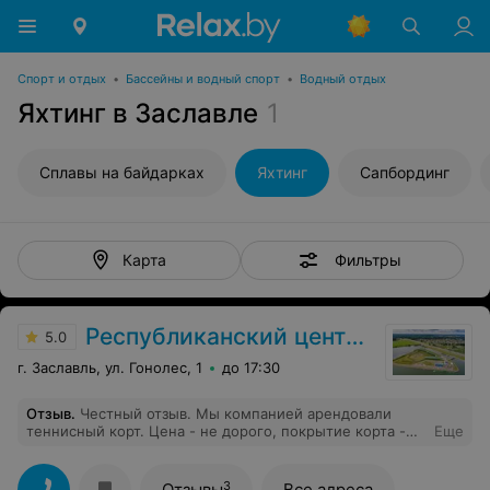
Спорт и отдых
•
Бассейны и водный спорт
•
Водный отдых
Яхтинг в Заславле
1
Сплавы на байдарках
Яхтинг
Сапбординг
Фильтры
Карта
Республиканский центр олимпийской подготовки по гребным видам спорта
5.0
г. Заславль, ул. Гонолес, 1
до 17:30
Отзыв
.
Честный отзыв. Мы компанией арендовали
теннисный корт. Цена - не дорого, покрытие корта -
Еще
отличное, администратор, который нас встречал -
очень вежливая девушка, всё доходчиво, чётко
объяснила и проводила к самому корту. Так же после
3
Отзывы
Все адреса