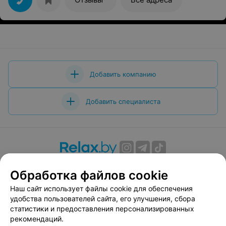
игры мы захотели покататься на катере, мы оплатили и
с удовольствием покатались по гребному каналу.
Спасибо большое за качественное обслуживание.
Советуем
Добавить компанию
Добавить специалиста
О проекте
Новости проекта
Размещение рекламы
Обработка файлов cookie
Вакансии
Публичный договор
Способы оплаты
Наш сайт использует файлы cookie для обеспечения
Публичный договор по использованию сервиса
удобства пользователей сайта, его улучшения, сбора
«Афиша»
статистики и предоставления персонализированных
Пользовательское соглашение
рекомендаций.