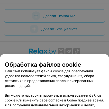
Добавить компанию
Добавить специалиста
О проекте
Новости проекта
Размещение рекламы
Обработка файлов cookie
Вакансии
Публичный договор
Способы оплаты
Наш сайт использует файлы cookie для обеспечения
Публичный договор по использованию сервиса
удобства пользователей сайта, его улучшения, сбора
«Афиша»
статистики и предоставления персонализированных
Пользовательское соглашение
рекомендаций.
Написать в поддержку
Вы можете настроить параметры использования файлов
Связаться по вопросам сотрудничества
cookie или изменить свое согласие в более позднее время.
Написать руководителю relax.by
Для получения дополнительной информации о целях,