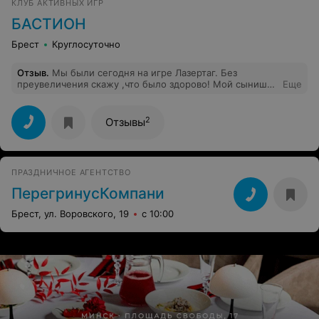
КЛУБ АКТИВНЫХ ИГР
играх. Играли больше трёх часов но время пролетело
очень быстро!!!! Рекомендую!
БАСТИОН
Брест
Круглосуточно
Отзыв
.
Мы были сегодня на игре Лазертаг. Без
преувеличения скажу ,что было здорово! Мой сынишка
Еще
прекрасно провел свой день рождения,друзья
остались довольны.получали
задания,действовали,делали перерыв.под
2
Отзывы
руководством инструктора все получилось
отлично.спасибо!!!!
ПРАЗДНИЧНОЕ АГЕНТСТВО
ПерегринусКомпани
Брест, ул. Воровского, 19
с 10:00