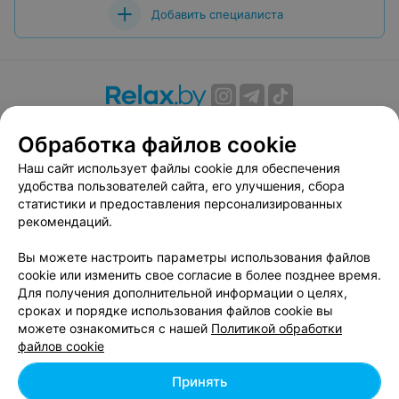
Добавить специалиста
О проекте
Новости проекта
Размещение рекламы
Обработка файлов cookie
Вакансии
Публичный договор
Способы оплаты
Наш сайт использует файлы cookie для обеспечения
Публичный договор по использованию сервиса
удобства пользователей сайта, его улучшения, сбора
«Афиша»
статистики и предоставления персонализированных
Пользовательское соглашение
рекомендаций.
Написать в поддержку
Вы можете настроить параметры использования файлов
Связаться по вопросам сотрудничества
cookie или изменить свое согласие в более позднее время.
Написать руководителю relax.by
Для получения дополнительной информации о целях,
сроках и порядке использования файлов cookie вы
Персональные настройки cookie
можете ознакомиться с нашей
Политикой обработки
Обработка персональных данных
файлов cookie
Принять