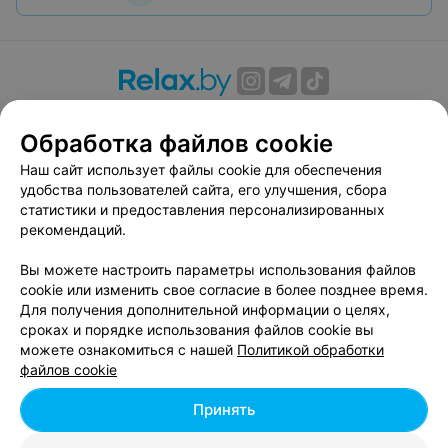
О проекте
Новости проекта
Размещение рекламы
Обработка файлов cookie
Вакансии
Публичный договор
Способы оплаты
Публичный договор по использованию сервиса
Наш сайт использует файлы cookie для обеспечения
«Афиша»
удобства пользователей сайта, его улучшения, сбора
статистики и предоставления персонализированных
Пользовательское соглашение
рекомендаций.
Написать в поддержку
Вы можете настроить параметры использования файлов
Связаться по вопросам сотрудничества
cookie или изменить свое согласие в более позднее время.
Написать руководителю relax.by
Для получения дополнительной информации о целях,
Персональные настройки cookie
сроках и порядке использования файлов cookie вы
можете ознакомиться с нашей
Политикой обработки
Обработка персональных данных
файлов cookie
Принять
© 2026 ООО «Артокс Лаб», УНП 191700409, регистрирующий орган -