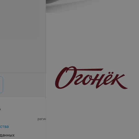
р
© 2026 ООО «Артокс Лаб», УНП 191700409,
регистрирующий орган - Минский горисполком
|
220012, Республика Беларусь, г. Минск,
ства
улица Толбухина, 2, пом. 16 | info@relax.by
 данных