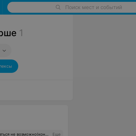
Поиск мест и событий
Орше
1
лексы
имо её привести в надлежащее состояние.
Еще