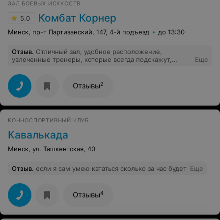
ЗАЛ БОЕВЫХ ИСКУССТВ
Комбат Корнер
5.0
Минск, пр-т Партизанский, 147, 4-й подъезд
до 13:30
Отзыв
.
Отличный зал, удобное расположение,
увлеченные тренеры, которые всегда подскажут,
Еще
расскажут, научат. Занимаются и дети и родители (в
разных группах). Для любого уровня подготовки!
2
Отзывы
КОННОСПОРТИВНЫЙ КЛУБ
Кавалькада
Минск, ул. Ташкентская, 40
Отзыв
.
если я сам умею кататься сколько за час будет
Еще
4
Отзывы