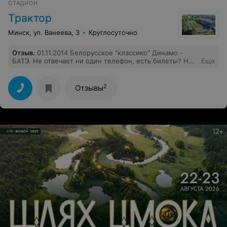
СТАДИОН
вам скинем, прошла неделя, никто не позвонил, не
рекомендую данное заведение.
Трактор
Минск, ул. Ванеева, 3
Круглосуточно
Отзыв
.
01.11.2014 Белорусское "классико" Динамо -
БАТЭ. Не отвечает ни один телефон, есть билеты? Нет
Еще
билетов? Когда начало? А потом удивляемся почему на
футбол народ не ходит... Совок...
2
Отзывы