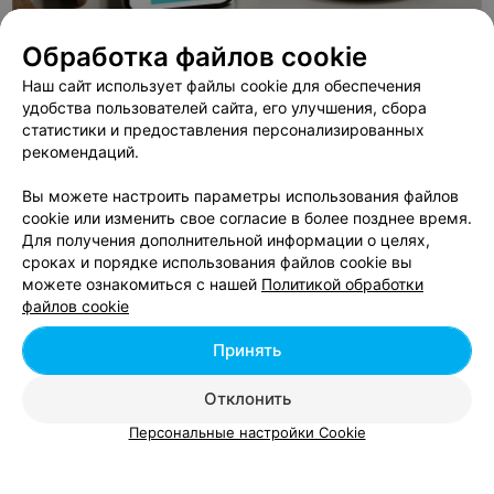
Обработка файлов cookie
Наш сайт использует файлы cookie для обеспечения
удобства пользователей сайта, его улучшения, сбора
ЭФФЕКТИВНАЯ РЕКЛАМА НА САЙТЕ
статистики и предоставления персонализированных
рекомендаций.
BMX-трек в Чижовке
Вы можете настроить параметры использования файлов
Минск, ул. Кабушкина, 86а
cookie или изменить свое согласие в более позднее время.
Для получения дополнительной информации о целях,
сроках и порядке использования файлов cookie вы
ГУО
можете ознакомиться с нашей
Политикой обработки
Физкультурно-спортивный центр де
файлов cookie
Минск, пр-т Любимова, 32
до 17:00
Принять
ФИТНЕС-КЛУБ
Отклонить
Чижовка-Арена
Персональные настройки Cookie
Минск, ул. Ташкентская, 19-2
до 23:00