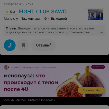
БОЙЦОВСКИЙ КЛУБ
FIGHT CLUB SAWO
5.0
Минск, ул. Ташкентская, 19
Выходной
Отзыв
.
Дважды пытался начать заниматься в этом зале
и дважды после первой тренировки обстоятельства
Еще
меня выбивали на длительный срок. Видно не судьба,
хотя зал просто шикарен, атмосфера прекрасная и
цена более чем демократичная.
2
Отзывы
ЭФФЕКТИВНАЯ РЕКЛАМА НА САЙТЕ