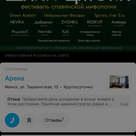
ЭФФЕКТИВНАЯ РЕКЛАМА НА САЙТЕ
ГОСТИНИЦА
Арена
Минск, ул. Ташкентская, 15
Круглосуточно
Отзыв
.
Праздновала день рождение в конце января в
этом ресторане. Приятная администратор Дарья и
Еще
официанты сделали атмосферу уютной и приятной для
проведения праздника. Кухня - все очень вкусно.
Хороший интерьер с приятной обстановкой. Осталась
7
Отзывы
очень довольна приемлемыми ценами, кухней и
обслуживанием. Огромное спасибо всем работникам
заведения.