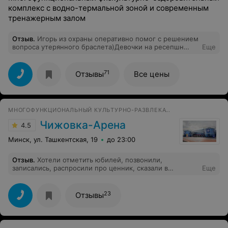
комплекс с водно-термальной зоной и современным
тренажерным залом
Отзыв
.
Игорь из охраны оперативно помог с решением
вопроса утерянного браслета)Девочки на ресепшн
Еще
всегда очень внимательные и вежливые,тренеры тоже
всегда готовы подсказать по интересующим вопросам,
персонал в ФОК Мандарин на высоте)
71
Отзывы
Все цены
МНОГОФУНКЦИОНАЛЬНЫЙ КУЛЬТУРНО-РАЗВЛЕКАТЕЛЬНЫЙ СПОРТИВНЫЙ КОМПЛЕКС
Чижовка-Арена
4.5
Минск, ул. Ташкентская, 19
до 23:00
Отзыв
.
Хотели отметить юбилей, позвонили,
записались, распросили про ценник, сказали в
Еще
среднем 55р, что туда входит и т.д. Когда приехали
посмотреть нам всё показали, но ценник уже 60р, в
итоге девушка предложила скинуть примерное меню,
23
Отзывы
мы согласились, ждали дня 4, в итоге сами позвонили,
напомнили о себе, сказали скинут, опять не скинули,
писали, был игнор, опять звонили нас уверели что вы
закреплены на данную дату, не переживайте, мы всё