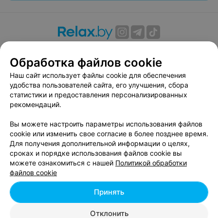
О проекте
Новости проекта
Размещение рекламы
Обработка файлов cookie
Вакансии
Публичный договор
Способы оплаты
Публичный договор по использованию сервиса
Наш сайт использует файлы cookie для обеспечения
«Афиша»
удобства пользователей сайта, его улучшения, сбора
статистики и предоставления персонализированных
Пользовательское соглашение
рекомендаций.
Написать в поддержку
Вы можете настроить параметры использования файлов
Связаться по вопросам сотрудничества
cookie или изменить свое согласие в более позднее время.
Написать руководителю relax.by
Для получения дополнительной информации о целях,
Персональные настройки cookie
сроках и порядке использования файлов cookie вы
можете ознакомиться с нашей
Политикой обработки
Обработка персональных данных
файлов cookie
Принять
© 2026 ООО «Артокс Лаб», УНП 191700409, регистрирующий орган -
Отклонить
Минский горисполком
| 220012, Республика Беларусь, г. Минск,