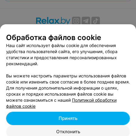
О проекте
Новости проекта
Размещение рекламы
Обработка файлов cookie
Вакансии
Публичный договор
Способы оплаты
Наш сайт использует файлы cookie для обеспечения
Публичный договор по использованию сервиса
удобства пользователей сайта, его улучшения, сбора
«Афиша»
статистики и предоставления персонализированных
Пользовательское соглашение
рекомендаций.
Написать в поддержку
Вы можете настроить параметры использования файлов
Связаться по вопросам сотрудничества
cookie или изменить свое согласие в более позднее время.
Написать руководителю relax.by
Для получения дополнительной информации о целях,
сроках и порядке использования файлов cookie вы
Персональные настройки cookie
можете ознакомиться с нашей
Политикой обработки
Обработка персональных данных
файлов cookie
Принять
© 2026 ООО «Артокс Лаб», УНП 191700409, регистрирующий орган -
Отклонить
Минский горисполком
| 220012, Республика Беларусь, г. Минск,