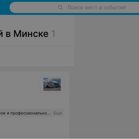
Поиск мест и событий
й в Минске
1
работников касс при продаже билетов.
Еще