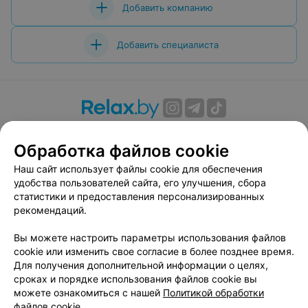
Добавить компанию
Добавить специалиста
О проекте
Новости проекта
Размещение рекламы
Обработка файлов cookie
Вакансии
Публичный договор
Способы оплаты
Публичный договор по использованию сервиса
Наш сайт использует файлы cookie для обеспечения
«Афиша»
удобства пользователей сайта, его улучшения, сбора
статистики и предоставления персонализированных
Пользовательское соглашение
рекомендаций.
Написать в поддержку
Вы можете настроить параметры использования файлов
Связаться по вопросам сотрудничества
cookie или изменить свое согласие в более позднее время.
Написать руководителю relax.by
Для получения дополнительной информации о целях,
Персональные настройки cookie
сроках и порядке использования файлов cookie вы
можете ознакомиться с нашей
Политикой обработки
Обработка персональных данных
файлов cookie