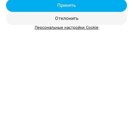
Добавить специалиста
Принять
Отклонить
Персональные настройки Cookie
О проекте
Новости проекта
Размещение рекламы
Вакансии
Публичный договор
Способы оплаты
Публичный договор по использованию сервиса
«Афиша»
Пользовательское соглашение
Написать в поддержку
Связаться по вопросам сотрудничества
Написать руководителю relax.by
Персональные настройки cookie
Обработка персональных данных