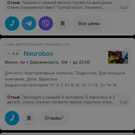
Отзыв
.
Решили с семьей весело провести выходные.
Очень понравился квест "Супергерои", безумно
Еще
увлекательно! Персоналу отдельное спасибо за
вежливость и тактичность. Рекомендую)
Все цены
ПАРК ВИРТУАЛЬНОЙ РЕАЛЬНОСТИ
Neurobox
5.0
Минск, пр-т Дзержинского, 104
до 22:00
Для кого
:
Корпоративные клиенты
,
Подростки
,
Для большой
компании
,
Дети
,
Взрослые
Возрастная категория
:
От 5-7
,
От 8-10
,
От 11-13
,
От 14-16
Отзыв
.
Приходил с семьей 4 человека (2 взрослых и 2
детей), очень хорошо провели время, нашлись игры
Еще
для всех включая младшего, которому всего 6 лет -
очень понравились Смешарики. Из плюсов отмечу
персонал - сразу все объяснили и показали что к чему,
2
Отзывы
а также запустили пробную бесплатную игру. Парк
очень большой, планирую провести день рождения
старшего именно у вас! Из минусов: очень много