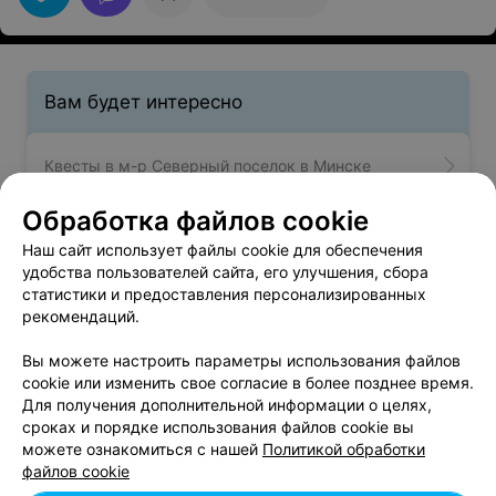
Вам будет интересно
Квесты в м-р Северный поселок в Минске
Обработка файлов cookie
Квесты в м-р Серебрянка в Минске
Наш сайт использует файлы cookie для обеспечения
удобства пользователей сайта, его улучшения, сбора
статистики и предоставления персонализированных
Квесты в м-р Уручье в Минске
рекомендаций.
Вы можете настроить параметры использования файлов
cookie или изменить свое согласие в более позднее время.
Для получения дополнительной информации о целях,
сроках и порядке использования файлов cookie вы
Добавить компанию
можете ознакомиться с нашей
Политикой обработки
файлов cookie