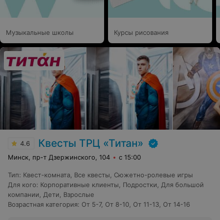
Музыкальные школы
Курсы рисования
Квесты ТРЦ «Титан»
4.6
Минск, пр-т Дзержинского, 104
с 15:00
Тип
:
Квест-комната
,
Все квесты
,
Сюжетно-ролевые игры
Для кого
:
Корпоративные клиенты
,
Подростки
,
Для большой
компании
,
Дети
,
Взрослые
Возрастная категория
:
От 5-7
,
От 8-10
,
От 11-13
,
От 14-16