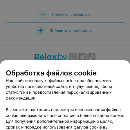
Добавить компанию
Добавить специалиста
О проекте
Новости проекта
Размещение рекламы
Обработка файлов cookie
Вакансии
Публичный договор
Способы оплаты
Наш сайт использует файлы cookie для обеспечения
Публичный договор по использованию сервиса
удобства пользователей сайта, его улучшения, сбора
«Афиша»
статистики и предоставления персонализированных
Пользовательское соглашение
рекомендаций.
Написать в поддержку
Вы можете настроить параметры использования файлов
Связаться по вопросам сотрудничества
cookie или изменить свое согласие в более позднее время.
Написать руководителю relax.by
Для получения дополнительной информации о целях,
сроках и порядке использования файлов cookie вы
Персональные настройки cookie