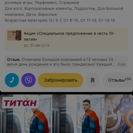
ролевые игры
,
Перфоманс
,
Страшные
Для кого
:
Корпоративные клиенты
,
Подростки
,
Для большой
компании
,
Дети
,
Взрослые
Возрастная категория
:
От 5-7
,
От 8-10
,
От 11-13
,
От 14-16
Акция «Специальное предложение в честь 10-
летия»
до 31 августа
Отзыв
.
Отмечали большой компанией в 13 человек 25
июня день рождения и это было грандиозно! Каждый
Еще
нашёл себе развлечение по душе и вечер пролетел
очень увлекательно Отдельное спасибо нашему
администратору Диме - он стал тем самым звеном,
250
Забронировать
Отзывы
которое объединило пространство, людей и
атмосферу праздника! Рассказал о всех занятиях,
феерично подал торт и заботливо относился на
протяжении всего вечера Спасибо "Кувалде" - это
было незабываемо круто!