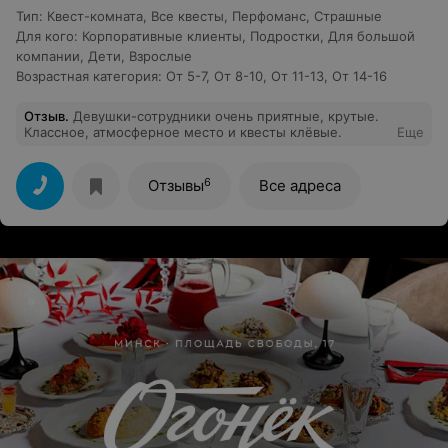
Тип
:
Квест-комната
,
Все квесты
,
Перфоманс
,
Страшные
Для кого
:
Корпоративные клиенты
,
Подростки
,
Для большой
компании
,
Дети
,
Взрослые
Возрастная категория
:
От 5-7
,
От 8-10
,
От 11-13
,
От 14-16
Отзыв
.
Девушки-сотрудники очень приятные, крутые.
Классное, атмосферное место и квесты клёвые.
Еще
6
Отзывы
Все адреса