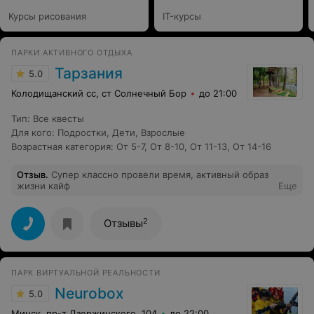
Курсы рисования
IT-курсы
ПАРКИ АКТИВНОГО ОТДЫХА
Тарзания
5.0
Колодищанский сс, ст Солнечный Бор
до 21:00
Тип
:
Все квесты
Для кого
:
Подростки
,
Дети
,
Взрослые
Возрастная категория
:
От 5-7
,
От 8-10
,
От 11-13
,
От 14-16
Отзыв
.
Супер классно провели время, активный образ
жизни кайф
Еще
2
Отзывы
ПАРК ВИРТУАЛЬНОЙ РЕАЛЬНОСТИ
Neurobox
5.0
Минск, пр-т Дзержинского, 104
до 22:00