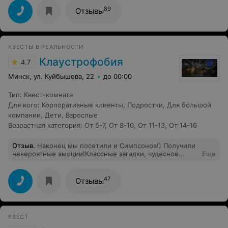
мелочей. Кухня просто огонь! До сих пор не понимаю,
89
Отзывы
как в лесу можно готовить на уровне ресторанной
еды.. персонал очень вежливый, ненавязчивый, но при
этом решает быстро все вопросы. Очень приятно, что
в Беларуси есть места, где можно так приятно
КВЕСТЫ В РЕАЛЬНОСТИ
отдохнуть! Спасибо большое!
Клаустрофобия
4.7
Минск, ул. Куйбышева, 22
до 00:00
Тип
:
Квест-комната
Для кого
:
Корпоративные клиенты
,
Подростки
,
Для большой
компании
,
Дети
,
Взрослые
Возрастная категория
:
От 5-7
,
От 8-10
,
От 11-13
,
От 14-16
Отзыв
.
Наконец мы посетили и Симпсонов!) Получили
невероятные эмоции!Классные загадки, чудесное
Еще
времяпровождение. Спасибо Даше огромное) Всем
рекомендуем!
47
Отзывы
КВЕСТ