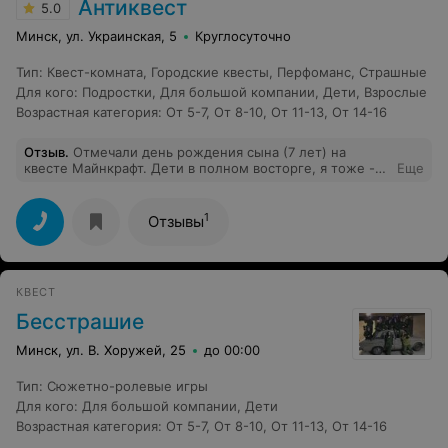
Антиквест
5.0
Минск, ул. Украинская, 5
Круглосуточно
Тип
:
Квест-комната
,
Городские квесты
,
Перфоманс
,
Страшные
Для кого
:
Подростки
,
Для большой компании
,
Дети
,
Взрослые
Возрастная категория
:
От 5-7
,
От 8-10
,
От 11-13
,
От 14-16
Отзыв
.
Отмечали день рождения сына (7 лет) на
квесте Майнкрафт. Дети в полном восторге, я тоже -
Еще
мне не пришлось делать ничего: парни из Антиквеста
делали всё, а если я начинала суетиться и пытаться
что-то сделать, меня тут же останавливали со словами
1
Отзывы
"мы все сделаем сами". Парни из Антиквеста
моментально нашли язык со всеми детьми, хотя я
боялась, что они с ними не справятся, но - их
невозмутимость и дружелюбие к детям просто выше
КВЕСТ
всякой похвалы. В общем, это было круто, дети (6-7
лет) сказали, что это намного лучше игроцентров.
Бесстрашие
Причем, детей было много - 7 человек, но никто не
остался в стороне, для каждого нашлось в квесте
Минск, ул. В. Хоружей, 25
до 00:00
задание, всем было весело. В общем, однозначно
рекомендую, если вы хотите, чтобы детей 2,5 часа
Тип
:
Сюжетно-ролевые игры
развлекали (там помимо квеста еще рисуют им
Для кого
:
Для большой компании
,
Дети
татуировки и проводят мастер-класс, и вынос торта -
тоже мини-шоу), а вы просто сидели и болтали с
Возрастная категория
:
От 5-7
,
От 8-10
,
От 11-13
,
От 14-16
другими родителями. Еще и за абсолютно