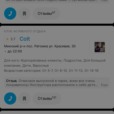
предложили нам квест с лёгкой опаской, но все так
здорово прошли (сказалось спортивное прошлое),
получили в подарок спуск на канате и это нам очень
47
Отзывы
понравилось.Очень хорошие впечатления и от ребят
инструкторов и девушек организаторов: тактичные, не
навязчивые. Особая благодарность Карине, она так
старалась помочь нам с беседкой и доставкой. Одним
КЛУБ АКТИВНОГО ОТДЫХА
словом все молодцы. Удачи вам, ребята, и развития.
Мы ездили в три похожих места прежде чем выбрали
Colt
3.7
место и могу сказать в плане удобств это лучшее
место. Спасибо! Процветания вам и развития!
Минский р-н пос. Ратомка ул. Красивая, 30
до 22:00
Для кого
:
Корпоративные клиенты
,
Подростки
,
Для большой
компании
,
Дети
,
Взрослые
Возрастная категория
:
От 5-7
,
От 8-10
,
От 11-13
,
От 14-16
Отзыв
.
Отмечали выпускной в парке, всем все очень
понравилось) Инструктора расположили к себе детей
Еще
и оставили только хорошие впечатления Отдельно
отметить хочется инструктора Дениса, за 10
приседаний дал посверлить доски
131
Отзывы