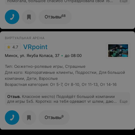
помогала, большое спасибо Отпраздновала свои 16
Еще
лет, очень понравилось )
68
Отзывы
ВИРТУАЛЬНАЯ АРЕНА
VRpoint
4.7
Минск, ул. Якуба Коласа, 37
до 08:00
Тип
:
Сюжетно-ролевые игры
,
Страшные
Для кого
:
Корпоративные клиенты
,
Подростки
,
Для большой
компании
,
Дети
,
Взрослые
Возрастная категория
:
От 5-7
,
От 8-10
,
От 11-13
,
От 14-16
Отзыв
.
Классное место) Подойдёт большой компании
для игры 5х5. Коротко: на тебя одевают vr шлем, дают
Еще
два контролера и вы начинаете перестреливаться
команда против Команды. Без лишних провод, ходите
по открытой площадке, все круто.
9
Отзывы