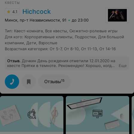
КВЕСТЫ
Hichcock
4.1
Минск, пр-т Независимости, 91
до 23:00
Тип
:
Квест-комната
,
Все квесты
,
Сюжетно-ролевые игры
Для кого
:
Корпоративные клиенты
,
Подростки
,
Для большой
компании
,
Дети
,
Взрослые
Возрастная категория
:
От 5-7
,
От 8-10
,
От 11-13
,
От 14-16
Отзыв
.
Дочкин День рождения отметили 12.01.2020 на
квесте Прятки в темноте. Рекомендую! Хорошо, когда
Еще
много людей - нет ощущения, что ты один бродишь,
ползаешь в полной темноте, постоянно кто-то хотя бы
сопит невдалеке, не так страшно. Смешно, когда
15
Отзывы
много детей - ищут, шумят, можно от них незаметно
уйти. Музыка громкая, когда детей рядом не слышно,
то опа - и резко кто-то на тебя в темноте натыкается -
потрясающие ощущения! :) Тот квест, когда через час
взрослые устали, хоть и стали понимать, что лабиринт
гораздо больше, интереснее, чем про него думали.
Хотелось ещё пообследовать (я пожалела, что больше
на одном месте стояла, ни цепи не нашла, ни шарики).
А дети под конец так вошли во вкус, что наперебой
кричали: "Ещё! Ещё!"