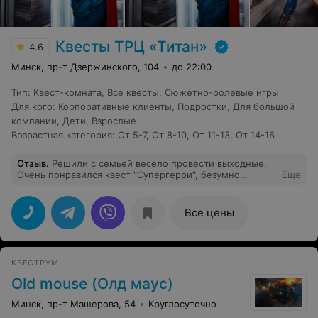
Квесты ТРЦ «Титан»
4.6
Минск, пр-т Дзержинского, 104
до 22:00
Тип
:
Квест-комната
,
Все квесты
,
Сюжетно-ролевые игры
Для кого
:
Корпоративные клиенты
,
Подростки
,
Для большой
компании
,
Дети
,
Взрослые
Возрастная категория
:
От 5-7
,
От 8-10
,
От 11-13
,
От 14-16
Отзыв
.
Решили с семьей весело провести выходные.
Очень понравился квест "Супергерои", безумно
Еще
увлекательно! Персоналу отдельное спасибо за
вежливость и тактичность. Рекомендую)
Все цены
КВЕСТРУМ
Old mouse (Олд маус)
Минск, пр-т Машерова, 54
Круглосуточно