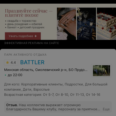
ЭФФЕКТИВНАЯ РЕКЛАМА НА САЙТЕ
ПАРК АКТИВНОГО ОТДЫХА
BATTLER
4.4
Минская область, Смолевичский р-н, БО Прудовое
до 22:00
Для кого
:
Корпоративные клиенты
,
Подростки
,
Для большой
компании
,
Дети
,
Взрослые
Возрастная категория
:
От 5-7
,
От 8-10
,
От 11-13
,
От 14-16
Отзыв
.
Наш коллектив выражает огромную
благодарность Вашему клубу, персоналу за приятное
Еще
времяпровождение! Беседки очень уютные, всё чисто