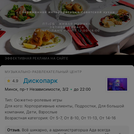
ЭФФЕКТИВНАЯ РЕКЛАМА НА САЙТЕ
МУЗЫКАЛЬНО-РАЗВЛЕКАТЕЛЬНЫЙ ЦЕНТР
Дископарк
4.9
Минск, пр-т Независимости, 3/2
до 22:00
Тип
:
Сюжетно-ролевые игры
Для кого
:
Корпоративные клиенты
,
Подростки
,
Для большой
компании
,
Дети
,
Взрослые
Возрастная категория
:
От 5-7
,
От 8-10
,
От 11-13
,
От 14-16
Отзыв
.
Всё шикарно, а администраторша Ада всегда