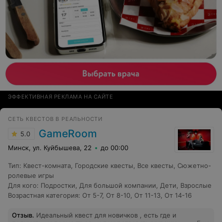
ЭФФЕКТИВНАЯ РЕКЛАМА НА САЙТЕ
СЕТЬ КВЕСТОВ В РЕАЛЬНОСТИ
GameRoom
5.0
Минск, ул. Куйбышева, 22
до 00:00
Тип
:
Квест-комната
,
Городские квесты
,
Все квесты
,
Сюжетно-
ролевые игры
Для кого
:
Подростки
,
Для большой компании
,
Дети
,
Взрослые
Возрастная категория
:
От 5-7
,
От 8-10
,
От 11-13
,
От 14-16
Отзыв
.
Идеальный квест для новичков , есть где и