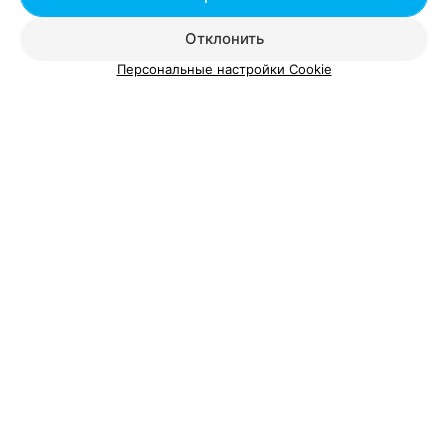
Все адреса
Отклонить
Персональные настройки Cookie
ВЫЕЗДНЫЕ КВЕСТЫ НА ПРАЗДНИК
Квестория
Минск, ул. Кропоткина, 89
до 21:00
Тип
:
Сюжетно-ролевые игры
Для кого
:
Корпоративные клиенты
,
Подростки
,
Для большой
компании
,
Дети
,
Взрослые
Возрастная категория
:
От 5-7
,
От 8-10
,
От 11-13
,
От 14-16
АГЕНТСТВО ПРИКЛЮЧЕНИЙ
The Best Quest
Минск
до 20:00
Тип
:
Городские квесты
Для кого
:
Корпоративные клиенты
,
Подростки
,
Дети
,
Взрослые
Возрастная категория
:
От 5-7
,
От 8-10
,
От 11-13
,
От 14-16