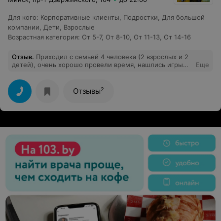
Для кого
:
Корпоративные клиенты
,
Подростки
,
Для большой
компании
,
Дети
,
Взрослые
Возрастная категория
:
От 5-7
,
От 8-10
,
От 11-13
,
От 14-16
Отзыв
.
Приходил с семьей 4 человека (2 взрослых и 2
детей), очень хорошо провели время, нашлись игры
Еще
для всех включая младшего, которому всего 6 лет -
очень понравились Смешарики. Из плюсов отмечу
персонал - сразу все объяснили и показали что к чему,
2
Отзывы
а также запустили пробную бесплатную игру. Парк
очень большой, планирую провести день рождения
старшего именно у вас! Из минусов: очень много
людей в выходной день, лучше приходить в будни.