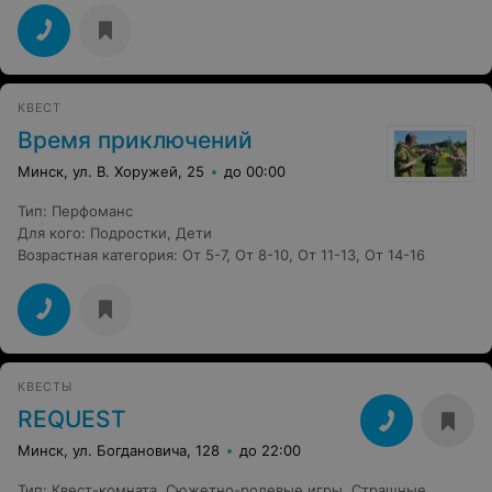
приемлемую цену (точно не дороже, чем в
популярных игроцентрах)))
КВЕСТ
Время приключений
Минск, ул. В. Хоружей, 25
до 00:00
Тип
:
Перфоманс
Для кого
:
Подростки
,
Дети
Возрастная категория
:
От 5-7
,
От 8-10
,
От 11-13
,
От 14-16
КВЕСТЫ
REQUEST
Минск, ул. Богдановича, 128
до 22:00
Тип
:
Квест-комната
,
Сюжетно-ролевые игры
,
Страшные