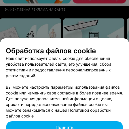
ЭФФЕКТИВНАЯ РЕКЛАМА НА САЙТЕ
Обработка файлов cookie
Наш сайт использует файлы cookie для обеспечения
Курсы рисования
IT-курсы
удобства пользователей сайта, его улучшения, сбора
статистики и предоставления персонализированных
рекомендаций.
БЮРО ДЕТЕКТИВНЫХ КВЕСТОВ
Пинкертон
Вы можете настроить параметры использования файлов
cookie или изменить свое согласие в более позднее время.
Минск, пр-т Машерова, 11
до 23:30
Для получения дополнительной информации о целях,
Тип
:
Квест-комната
,
Городские квесты
сроках и порядке использования файлов cookie вы
Для кого
:
Для большой компании
,
Взрослые
можете ознакомиться с нашей
Политикой обработки
Возрастная категория
:
От 5-7
,
От 8-10
,
От 11-13
,
От 14-16
файлов cookie
Принять