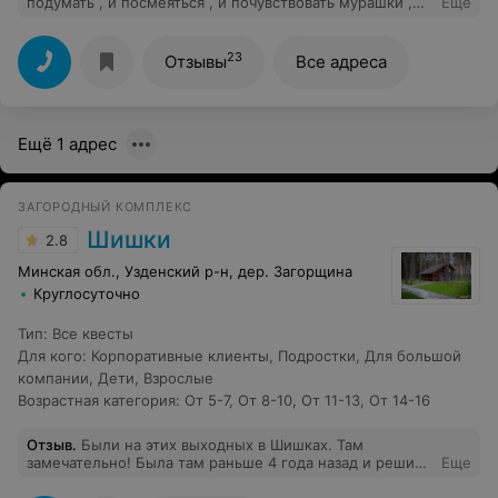
подумать , и посмеяться , и почувствовать мурашки ,
Еще
хорошая администрация, всем советуем.
23
Отзывы
Все адреса
Ещё 1 адрес
ЗАГОРОДНЫЙ КОМПЛЕКС
Шишки
2.8
Минская обл., Узденский р-н, дер. Загорщина
Круглосуточно
Тип
:
Все квесты
Для кого
:
Корпоративные клиенты
,
Подростки
,
Для большой
компании
,
Дети
,
Взрослые
Возрастная категория
:
От 5-7
,
От 8-10
,
От 11-13
,
От 14-16
Отзыв
.
Были на этих выходных в Шишках. Там
замечательно! Была там раньше 4 года назад и решила
Еще
вернуться на день рождение. номера чистые,
приятные, территория ухоженная, все продумано до