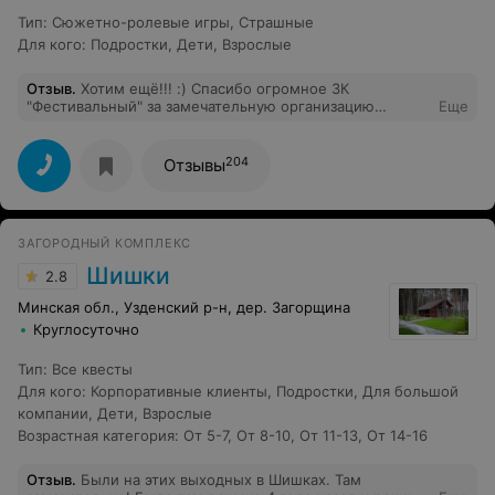
Тип
:
Сюжетно-ролевые игры
,
Страшные
Для кого
:
Подростки
,
Дети
,
Взрослые
Отзыв
.
Хотим ещё!!! :) Спасибо огромное ЗК
"Фестивальный" за замечательную организацию
Еще
летнего корпоративного мероприятия! Это был один
из лучших, без преувеличения, ивентов СТДев!!! Все
прошло на одном дыхании, очень ярко, энергично и
204
Отзывы
душевно. Отдельная благодарность менеджеру Дарье,
арт-директору Светлане за терпение и учёт всех
наших многочисленных пожеланий, а так же всей
команде инструкторов,которые сопровождали нас на
ЗАГОРОДНЫЙ КОМПЛЕКС
всех этапах!!! Обязательно рекомендуем всем
грязевую трассу "Вызов" (мы приняли вызов!!!) -
Шишки
2.8
получили массу адреналина и впечатлений!
Верёвочный парк никого не оставил равнодушным,
Минская обл., Узденский р-н, дер. Загорщина
тир, квеструм, баня - все было на высоте! Ну и
Круглосуточно
конечно финальный костёр!!! Энергетика была
невероятной! Спасибо вам огромное от всего
Тип
:
Все квесты
коллектива CTDev за эту невероятную атмосферу и
чудесный праздник! :)
Для кого
:
Корпоративные клиенты
,
Подростки
,
Для большой
компании
,
Дети
,
Взрослые
Возрастная категория
:
От 5-7
,
От 8-10
,
От 11-13
,
От 14-16
Отзыв
.
Были на этих выходных в Шишках. Там