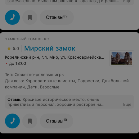
замечательно! Была там раньше 4 года назад и решила
Еще
вернуться на день рождение. номера чистые,
приятные, территория ухоженная, все продумано до
мелочей. Кухня просто огонь! До сих пор не понимаю,
89
Отзывы
как в лесу можно готовить на уровне ресторанной
еды.. персонал очень вежливый, ненавязчивый, но при
этом решает быстро все вопросы. Очень приятно, что
в Беларуси есть места, где можно так приятно
ЗАМКОВЫЙ КОМПЛЕКС
отдохнуть! Спасибо большое!
Мирский замок
5.0
Кореличский р-н, г.п. Мир, ул. Красноармейская, 2
до 18:00
Тип
:
Сюжетно-ролевые игры
Для кого
:
Корпоративные клиенты
,
Подростки
,
Для большой
компании
,
Дети
,
Взрослые
Отзыв
.
Красивое историческое место, очень
приветливый персонал, хороший ресторан на
Еще
территории замка.
10
Отзывы