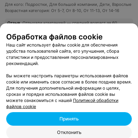
Для кого
:
Подростки
,
Для большой компании
,
Дети
,
Взрослые
Возрастная категория
:
От 5-7
,
От 8-10
,
От 11-13
,
От 14-16
Отзыв
.
Отдыхали компанией — средний возраст за 60,
но почувствовали себя подростками :) Организаторы
Еще
предложили нам квест с лёгкой опаской, но все так
Обработка файлов cookie
здорово прошли (сказалось спортивное прошлое),
получили в подарок спуск на канате и это нам очень
47
Отзывы
Наш сайт использует файлы cookie для обеспечения
понравилось.Очень хорошие впечатления и от ребят
удобства пользователей сайта, его улучшения, сбора
инструкторов и девушек организаторов: тактичные, не
статистики и предоставления персонализированных
навязчивые. Особая благодарность Карине, она так
старалась помочь нам с беседкой и доставкой. Одним
рекомендаций.
словом все молодцы. Удачи вам, ребята, и развития.
Мы ездили в три похожих места прежде чем выбрали
Вы можете настроить параметры использования файлов
место и могу сказать в плане удобств это лучшее
cookie или изменить свое согласие в более позднее время.
место. Спасибо! Процветания вам и развития!
Для получения дополнительной информации о целях,
сроках и порядке использования файлов cookie вы
можете ознакомиться с нашей
Политикой обработки
файлов cookie
ЭФФЕКТИВНАЯ РЕКЛАМА НА САЙТЕ
Принять
Отклонить