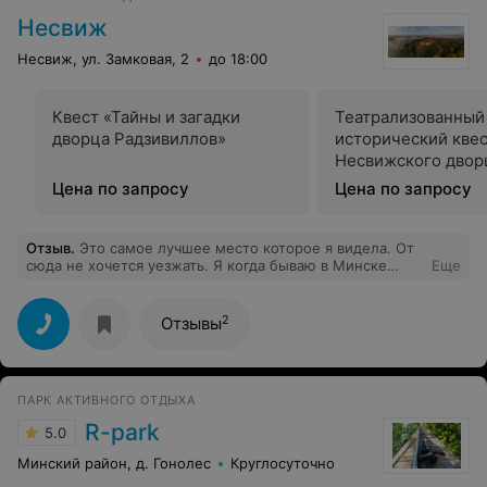
Несвиж
Несвиж, ул. Замковая, 2
до 18:00
Квест «Тайны и загадки
Театрализованный
дворца Радзивиллов»
исторический кве
Несвижского двор
Цена по запросу
Цена по запросу
Отзыв
.
Это самое лучшее место которое я видела. От
сюда не хочется уезжать. Я когда бываю в Минске
Еще
всегда приезжаю в Несвиж.
2
Отзывы
ПАРК АКТИВНОГО ОТДЫХА
R-park
5.0
Минский район, д. Гонолес
Круглосуточно