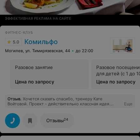
ЭФФЕКТИВНАЯ РЕКЛАМА НА САЙТЕ
ФИТНЕС-КЛУБ
Комильфо
5.0
Могилев, ул. Тимирязевская, 44
до 22:00
Разовое занятие
Разовое посещени
для детей (с 1 до 
Цена по запросу
Цена по запросу
Отзыв
.
Хочется сказать спасибо, тренеру Кате
Войтовой. Проект - действительно классная идея.
Еще
Много положительных эмоций и результат -
подтянутая фигура, минус лишние см. Приятно
порадовало составленное меню, теперь с
24
Отзывы
удовольствием питаюсь правильно и оказывается - это
еще и очень вкусно)) Катюша к каждому найдет
подход на тренировке - поможет и подскажет, как что
делать правильно)) Очень осталась довольна!