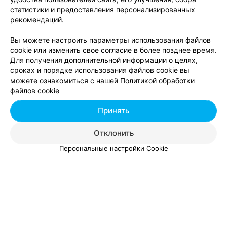
статистики и предоставления персонализированных
БАССЕЙН, СПОРТИВНЫЙ КОМПЛЕКС
рекомендаций.
Могилевская городская СДЮШОР
Вы можете настроить параметры использования файлов
Могилев, ул. Орловского, 24а
до 22:00
cookie или изменить свое согласие в более позднее время.
Для получения дополнительной информации о целях,
сроках и порядке использования файлов cookie вы
Бассейн СШ №44
можете ознакомиться с нашей
Политикой обработки
Могилев, ул. Тютчева, 2а
файлов cookie
Принять
Вода – естественная среда обитания живых организмов,
Отклонить
поэтому неудивительно, что плавание и водные процедуры
обладают столь мощным целебным, оздоровительным и
Персональные настройки Cookie
эстетическим воздействием на организм. Бассейн не имеет
противопоказаний – плавание и аквагимнастика назначается
беременным, грудным детям, пожилым людям и тем, кто
восстанавливает здоровье после перенесенных сложных
недугов.
На ресурсе relax.by к услугам посетителей предоставлен
полный спектр информации о том, где находятся и как