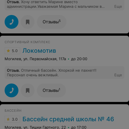
Отзыв
.
Хочу ответить Марине вместо
администрации.Уважаемая Марина с мальчиком в
Еще
бассейн должен ходить папа и правильно сделали,что
не пустили не чего парню который вырастит и
превратится в мужчину на тетак голых смотреть.Я
5
Отзывы
бассейн посещаю 2 раза в неделю и никто и не когда
мне не нагрубил. Очень хороший бассейн.
СПОРТИВНЫЙ КОМПЛЕКС
Локомотив
5.0
Могилев, ул. Первомайская, 117а
до 20:00
Отзыв
.
Отличный бассейн. Хлоркой не пахнет!!
Персонал очень вежливый.
Еще
1
Отзывы
БАССЕЙН
Бассейн средней школы № 46
3.0
Могилев, ул. Тишки Гартного, 22
до 17:00