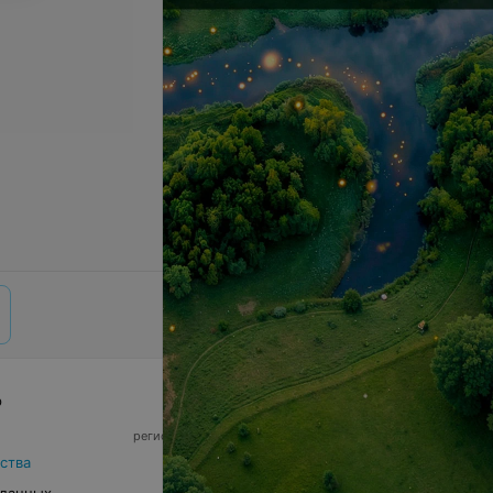
р
© 2026 ООО «Артокс Лаб», УНП 191700409,
регистрирующий орган - Минский горисполком
|
220012, Республика Беларусь, г. Минск,
ства
улица Толбухина, 2, пом. 16 | info@relax.by