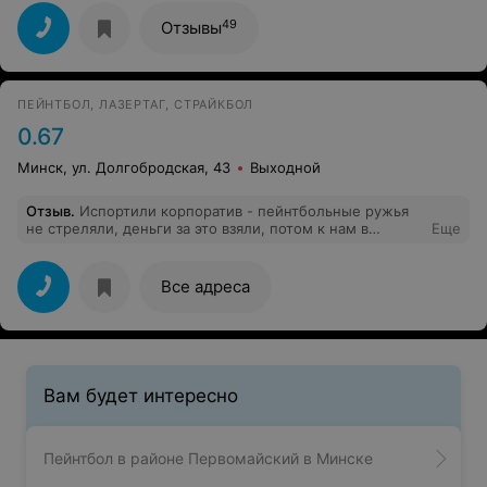
отдельное спасибо. Маркера в очень хорошем
состоянии, видно что новые. Чай, кофе отношение
49
Отзывы
инструктора. Огромное спасибо. Приедем через
месяц, но уже хотим Страйкбол попробовать.
ПЕЙНТБОЛ, ЛАЗЕРТАГ, СТРАЙКБОЛ
0.67
Минск, ул. Долгобродская, 43
Выходной
Отзыв
.
Испортили корпоратив - пейнтбольные ружья
не стреляли, деньги за это взяли, потом к нам в
Еще
беседку " подселили" еще 1 компанию.. просто
"великолепная" организация.
Все адреса
Вам будет интересно
Пейнтбол в районе Первомайский в Минске