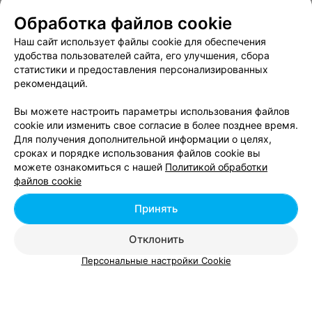
Обработка файлов cookie
Лазертаг в районе Партизанский в Минске
Наш сайт использует файлы cookie для обеспечения
удобства пользователей сайта, его улучшения, сбора
статистики и предоставления персонализированных
Лазертаг в районе Ленинский в Минске
рекомендаций.
Вы можете настроить параметры использования файлов
cookie или изменить свое согласие в более позднее время.
Для получения дополнительной информации о целях,
сроках и порядке использования файлов cookie вы
можете ознакомиться с нашей
Политикой обработки
Добавить компанию
файлов cookie
Добавить специалиста
Принять
Отклонить
Персональные настройки Cookie
О проекте
Новости проекта
Размещение рекламы
Вакансии
Публичный договор
Способы оплаты