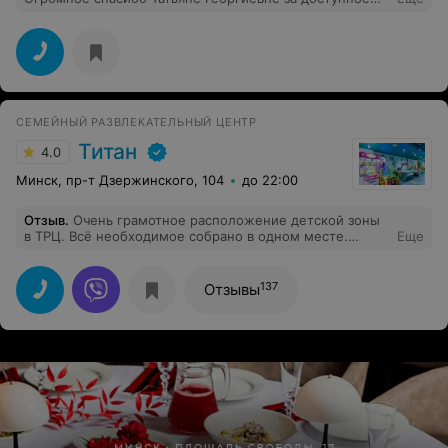
объяснение теории и Сергею Михайловичу за
бесценный опыт вождения. Все знания определённо
пригодились. Ничуть не жалею, что пошла учиться
именно в эту автошколу.
СЕМЕЙНЫЙ РАЗВЛЕКАТЕЛЬНЫЙ ЦЕНТР
Титан
4.0
Минск, пр-т Дзержинского, 104
до 22:00
Отзыв
.
Очень грамотное расположение детской зоны
в ТРЦ. Всё необходимое собрано в одном месте.
Еще
Можно найти на любой вкус развлечения для своего
ребёнка.
137
Отзывы