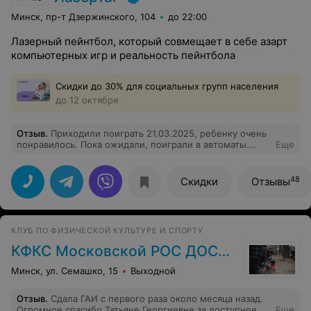
Минск, пр-т Дзержинского, 104
до 22:00
Лазерный пейнтбол, который совмещает в себе азарт
компьютерных игр и реальность пейнтбола
Скидки до 30% для социальных групп населения
до 12 октября
Отзыв
.
Приходили поиграть 21.03.2025, ребенку очень
понравилось. Пока ожидали, поиграли в автоматы.
Еще
Инструктаж поошел быстро, четко и дети побежали
играть. Восторгов после игры было много! Спасибо
48
Скидки
Отзывы
КЛУБ ПО ФИЗИЧЕСКОЙ КУЛЬТУРЕ И СПОРТУ
КФКС Московской РОС ДОСААФ
Минск, ул. Семашко, 15
Выходной
Отзыв
.
Сдала ГАИ с первого раза около месяца назад.
Огромное спасибо Татьяне Георгиевне за доступное
Еще