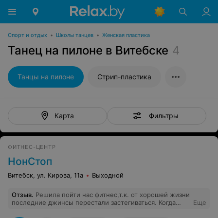
Спорт и отдых
•
Школы танцев
•
Женская пластика
Танец на пилоне в Витебске
4
Танцы на пилоне
Стрип-пластика
Фильтры
Карта
ФИТНЕС-ЦЕНТР
НонСтоп
Витебск, ул. Кирова, 11а
Выходной
Отзыв
.
Решила пойти нас фитнес,т.к. от хорошей жизни
последние джинсы перестали застегиваться. Когда
Еще
шла первый раз колени тряслись. Приду, думаю,