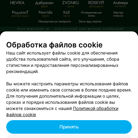
ЭФФЕКТИВНАЯ РЕКЛАМА НА САЙТЕ
Обработка файлов cookie
ТАНЦЕВАЛЬНАЯ СТУДИЯ
Наш сайт использует файлы cookie для обеспечения
VIP DАNCE
удобства пользователей сайта, его улучшения, сбора
статистики и предоставления персонализированных
Витебск, пр-т Фрунзе, 77/2
до 17:00
рекомендаций.
Вы можете настроить параметры использования файлов
cookie или изменить свое согласие в более позднее время.
Для получения дополнительной информации о целях,
сроках и порядке использования файлов cookie вы
можете ознакомиться с нашей
Политикой обработки
Добавить компанию
файлов cookie
Добавить специалиста
Принять