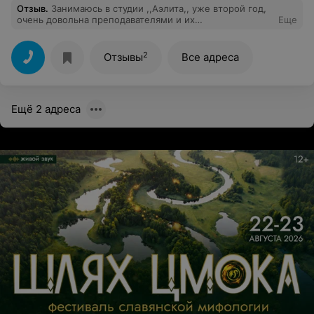
Отзыв
.
Занимаюсь в студии ,,Аэлита,, уже второй год,
очень довольна преподавателями и их
Еще
профессиональным отношением к работе. Всем
желающим научиться красиво двигаться - очень
рекомендую.
2
Отзывы
Все адреса
Ещё 2 адреса