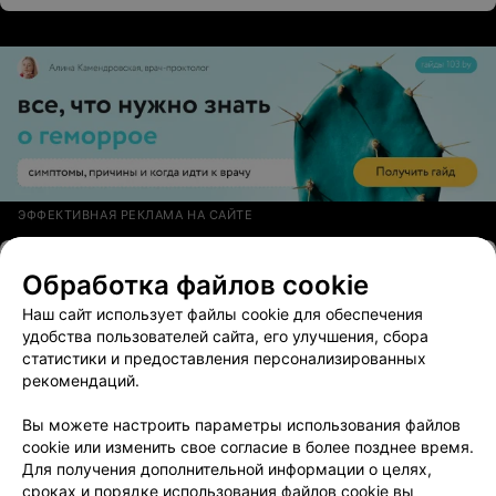
ЭФФЕКТИВНАЯ РЕКЛАМА НА САЙТЕ
ТАНЦЕВАЛЬНАЯ СТУДИЯ
Обработка файлов cookie
VIP DАNCE
Наш сайт использует файлы cookie для обеспечения
Витебск, пр-т Фрунзе, 77/2
до 17:00
удобства пользователей сайта, его улучшения, сбора
статистики и предоставления персонализированных
рекомендаций.
СТУДИЯ КРАСИВОГО ТЕЛА
EnjoyDance
Вы можете настроить параметры использования файлов
cookie или изменить свое согласие в более позднее время.
Витебск, ул. Правды, 66
до 18:00
Для получения дополнительной информации о целях,
сроках и порядке использования файлов cookie вы