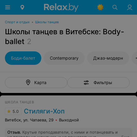
Спорт и отдых
•
Школы танцев
Школы танцев в Витебске: Body-
ballet
2
Боди-балет
Contemporary
Джаз-модерн
Фильтры
Карта
ШКОЛА ТАНЦЕВ
Стиляги-Хоп
5.0
Витебск, ул. Чапаева, 29
Выходной
Отзыв
.
Крутые преподаватели, с ними и потанцевать и