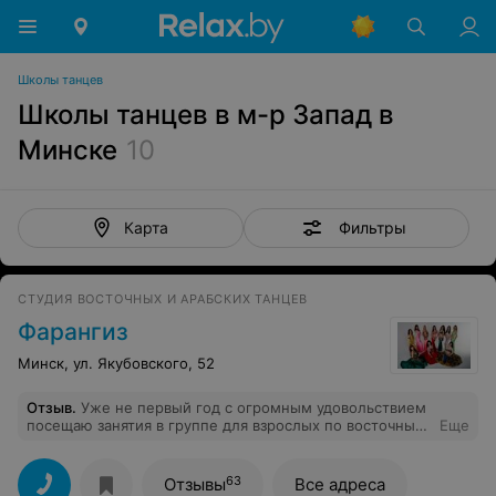
Школы танцев
Школы танцев в м-р Запад в
Минске
10
Фильтры
Карта
СТУДИЯ ВОСТОЧНЫХ И АРАБСКИХ ТАНЦЕВ
Фарангиз
Минск, ул. Якубовского, 52
Отзыв
.
Уже не первый год с огромным удовольствием
посещаю занятия в группе для взрослых по восточным
Еще
танцам в школе Фарангиз. Тренер наша, Млынец
Татьяна Дмитриевна, - и профессионал, искренне
влюблённый в свое дело, и просто очаровательная
63
Отзывы
Все адреса