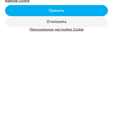
файлов cookie
Принять
Школы танцев в м-р Колодищи в Минске
Отклонить
Персональные настройки Cookie
Добавить компанию
Добавить специалиста
О проекте
Новости проекта
Размещение рекламы
Вакансии
Публичный договор
Способы оплаты
Публичный договор по использованию сервиса
«Афиша»