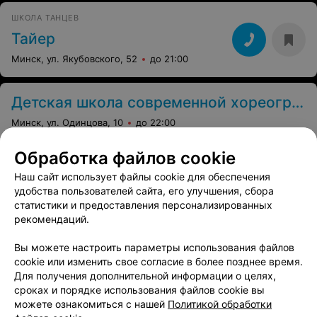
ШКОЛА ТАНЦЕВ
Тайер
Минск, ул. Якубовского, 52
до 21:00
Детская школа современной хореографии
Минск, ул. Одинцова, 10
до 22:00
Обработка файлов cookie
Все адреса
Наш сайт использует файлы cookie для обеспечения
удобства пользователей сайта, его улучшения, сбора
статистики и предоставления персонализированных
рекомендаций.
Вам будет интересно
Вы можете настроить параметры использования файлов
cookie или изменить свое согласие в более позднее время.
Школы танцев в м-р Заславская в Минске
Для получения дополнительной информации о целях,
сроках и порядке использования файлов cookie вы
можете ознакомиться с нашей
Политикой обработки
Школы танцев в м-р Каменная Горка в Минске