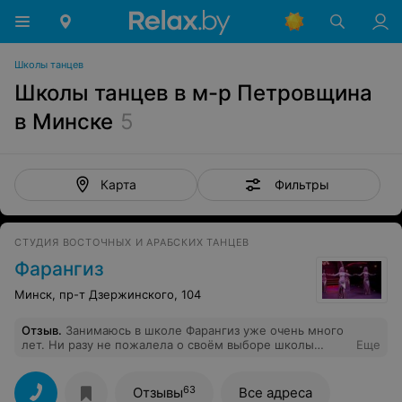
Школы танцев
Школы танцев в м-р Петровщина
в Минске
5
Фильтры
Карта
СТУДИЯ ВОСТОЧНЫХ И АРАБСКИХ ТАНЦЕВ
Фарангиз
Минск, пр-т Дзержинского, 104
Отзыв
.
Занимаюсь в школе Фарангиз уже очень много
лет. Ни разу не пожалела о своём выборе школы
Еще
танцев! Профессиональные и постоянно растущие
преподаватели, дружный коллектив, уютные залы,
теплые и доверительные отношения между учениками
63
Отзывы
Все адреса