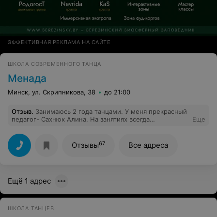
ЭФФЕКТИВНАЯ РЕКЛАМА НА САЙТЕ
ШКОЛА СОВРЕМЕННОГО ТАНЦА
Менада
Минск, ул. Скрипникова, 38
до 21:00
Отзыв
.
Занимаюсь 2 года танцами. У меня прекрасный
педагог- Сахнюк Алина. На занятиях всегда
Еще
весело,интересно и никогда не проводим время зря. Я
с радостью хожу на танцы. Сахнюк Алина всегда
находит общий язык с детьми,ставит крутые номера.
67
Отзывы
Все адреса
Рекомендую вам Сахнюк Алину!Спасибо вам, вы
прекрасный педагог!
Ещё 1 адрес
ШКОЛА ТАНЦЕВ