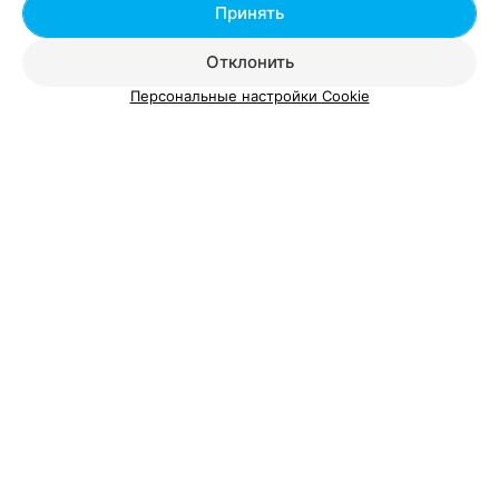
Принять
Школы танцев у метро Михалово
Отклонить
Персональные настройки Cookie
Добавить компанию
Добавить специалиста
О проекте
Новости проекта
Размещение рекламы
Вакансии
Публичный договор
Способы оплаты
Публичный договор по использованию сервиса
«Афиша»
Пользовательское соглашение