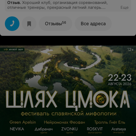
Отзыв
.
Хороший клуб, организация соревнований,
отличные тренеры, прекрасный летний лагерь.
Еще
Рекомендую тренера Майко Александра Олеговича.
Внимательный, вдумчивый. Сын занимается с
удовольствием.
56
Отзывы
Все адреса