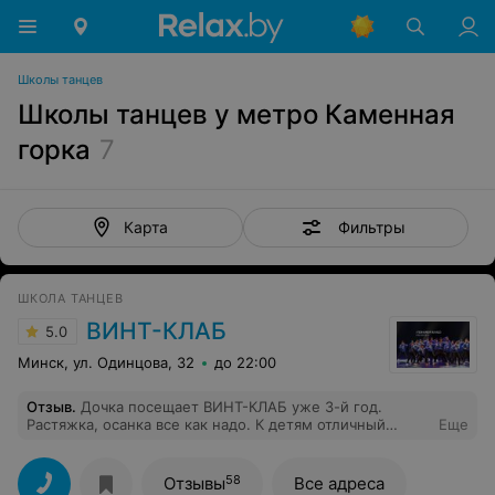
Школы танцев
Школы танцев у метро Каменная
горка
7
Фильтры
Карта
ШКОЛА ТАНЦЕВ
ВИНТ-КЛАБ
5.0
Минск, ул. Одинцова, 32
до 22:00
Отзыв
.
Дочка посещает ВИНТ-КЛАБ уже 3-й год.
Растяжка, осанка все как надо. К детям отличный
Еще
подход, им очень нравится заниматься, результаты
отличные, есть с чем сравнивать.
58
Отзывы
Все адреса