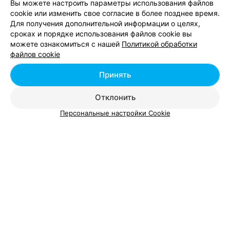
Вы можете настроить параметры использования файлов
ЭФФЕКТИВНАЯ РЕКЛАМА НА САЙТЕ
cookie или изменить свое согласие в более позднее время.
Для получения дополнительной информации о целях,
сроках и порядке использования файлов cookie вы
СТУДИЯ ЭТНИЧЕСКОГО ТАНЦА
можете ознакомиться с нашей
Политикой обработки
Наваратна
файлов cookie
Минск, Старовиленский тракт, 41
Принять
Отклонить
Персональные настройки Cookie
Добавить компанию
Добавить специалиста
О проекте
Новости проекта
Размещение рекламы