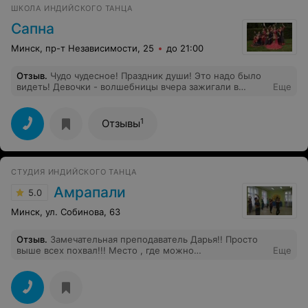
ШКОЛА ИНДИЙСКОГО ТАНЦА
Сапна
Минск, пр-т Независимости, 25
до 21:00
Отзыв
.
Чудо чудесное! Праздник души! Это надо было
видеть! Девочки - волшебницы вчера зажигали в
Еще
студии к/т Москва. Вроде и несложные движения, но
полны волшебства гибкости, ритма, красоты... И
зажгли желание поучиться искусству.
1
Отзывы
СТУДИЯ ИНДИЙСКОГО ТАНЦА
Амрапали
5.0
Минск, ул. Собинова, 63
Отзыв
.
Замечательная преподаватель Дарья!! Просто
выше всех похвал!!! Место , где можно
Еще
перезагрузиться и набраться энергии! Индийский
танец это волшебство! Всем советую)))