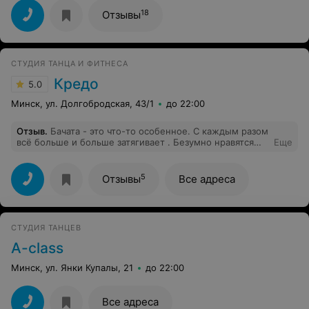
Место: Парк Горького, главная сцена у входа.
Программа: -танцы для тех, кто умеет танцевать Хастл,
18
Отзывы
Дискофокс и ВКС -бесплатный мастер-класс по Хастлу
для всех желающих -танцы анимация для всех
Приходите сами и друзей приводите. Инфолиния +375-
29-601-94-02 +375-29-887-887-1 Dance Сafe для
СТУДИЯ ТАНЦА И ФИТНЕСА
гурманов танца. Живите "вкусно".
Кредо
5.0
Минск, ул. Долгобродская, 43/1
до 22:00
Отзыв
.
Бачата - это что-то особенное. С каждым разом
всё больше и больше затягивает . Безумно нравятся
Еще
преподаватели( Дарья и Олег) . Спасибо большое
школе танцев Кредо, за такую возможность )
5
Отзывы
Все адреса
СТУДИЯ ТАНЦЕВ
A-class
Минск, ул. Янки Купалы, 21
до 22:00
Все адреса