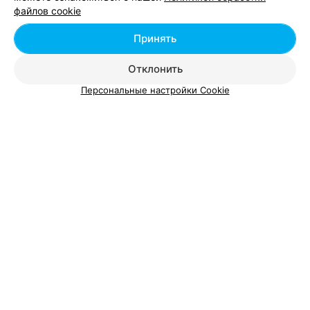
файлов cookie
ЭФФЕКТИВНАЯ РЕКЛАМА НА САЙТЕ
Принять
Отклонить
Персональные настройки Cookie
Добавить компанию
Добавить специалиста
О проекте
Новости проекта
Размещение рекламы
Вакансии
Публичный договор
Способы оплаты
Публичный договор по использованию сервиса
«Афиша»