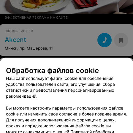
ЭФФЕКТИВНАЯ РЕКЛАМА НА САЙТЕ
ШКОЛА ТАНЦЕВ
Akcent
Минск, пр. Машерова, 11
ШКОЛА ТАНЦЕВ
Обработка файлов cookie
OleDance
Наш сайт использует файлы cookie для обеспечения
Минск, ул. Сурганова, 28
с 18:00
удобства пользователей сайта, его улучшения, сбора
статистики и предоставления персонализированных
рекомендаций.
Вы можете настроить параметры использования файлов
cookie или изменить свое согласие в более позднее время.
Для получения дополнительной информации о целях,
сроках и порядке использования файлов cookie вы
можете ознакомиться с нашей
Политикой обработки